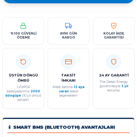
%100 GÜVENLİ
AYNI GÜN
KOLAY İADE
ÖDEME
KARGO
GARANTİSİ
ÜSTÜN DÖNGÜ
TAKSİT
24 AY GARANTİ
ÖMRÜ
İMKANI
The Dekar Energy
güvencesiyle
2 yıl
LiFePO4
Kredi kartına
12 aya
koruma.
bataryalarımız
2000
varan
taksit
döngüye
(10 yıl ömür)
seçenekleri!
sahiptir.
📱 SMART BMS (BLUETOOTH) AVANTAJLARI