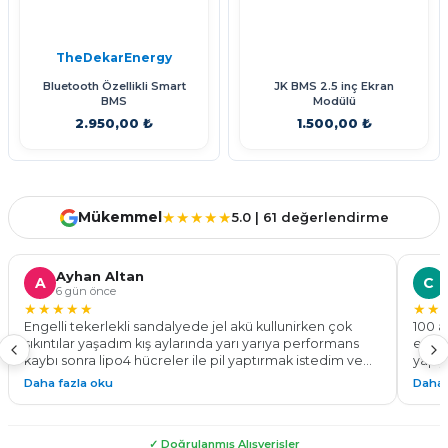
TheDekarEnergy
Bluetooth Özellikli Smart
JK BMS 2.5 inç Ekran
BMS
Modülü
2.950,00 ₺
1.500,00 ₺
Sepete Ekle
Sepete Ekle
Mükemmel
★★★★★
5.0 | 61 değerlendirme
Ayhan Altan
A
C
6 gün önce
★★★★★
★★
Engelli tekerlekli sandalyede jel akü kullunirken çok
100 a
sıkıntılar yaşadım kış aylarında yarı yarıya performans
ediyo
kaybı sonra lipo4 hücreler ile pil yaptırmak istedim ve
yapıy
bu işin ustası the dekar energy ile tanıştım 24v 100 a pil
göste
Daha fazla oku
Daha 
yaparak %50 daha fazla menzil ve tam performans ile
Kadem
çalışan bir tekerlekli sandalyeye kavuşmuş oldum. Tüm
yapab
sürelerde montaj teknik destek konusunda
✓ Doğrulanmış Alışverişler
yardımlarından dolayı çok teşekkür ederim. Güvenle