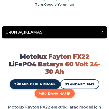
malının arkasında duran bir firma çekinmeden alış veriş
Tüm Google Yorumları
yapabilirsiniz.
ÜRÜN AÇIKLAMASI
Motolux Fayton FX22 LiFePO4
Motolux Fayton FX22 LiFePO4 Batarya 60 Volt 24-30 Ah modeli elektrikli aracınız için e