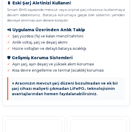
🔋 Eski Şarj Aletinizi Kullanın!
Smart BMS sayesinde mevcut veya orijinal şarj cihazınızı kullanmaya
devam edebilirsiniz. Batarya korumaya geçse bile sistemin yeniden
devreye alınması son derece kolaydır.
📲 Uygulama Üzerinden Anlık Takip
Şarj yüzdesi (%) ve kalan menzil tahmini
Anlık voltaj, şarj ve deşarj akımı
Hücre voltajları ve detaylı batarya sıcaklığı
🛡️ Gelişmiş Koruma Sistemleri
Aşırı şarj, aşırı deşarj ve yüksek akım koruması
Kısa devre engelleme ve termal (sıcaklık) koruması
⭐ Aracınızın mevcut şarj düzeni bozulmadan ve ek bir
şarj cihazı maliyeti çıkmadan LiFePO₄ teknolojisinin
avantajlarından hemen faydalanabilirsiniz.