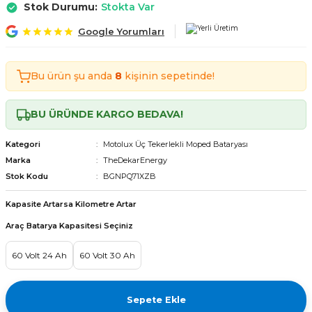
Stok Durumu:
Stokta Var
Tekerlekli Moped Bataryası
Motorsiklet Bataryaları
Tekerlekli Moped Bataryası
Motorsiklet Bataryaları
Google Yorumları
erlekli Moped Bataryası
erlekli Moped Bataryası
Bu ürün şu anda
8
kişinin sepetinde!
lekli Moped Bataryası
lekli Moped Bataryası
BU ÜRÜNDE KARGO BEDAVA!
ekli Moped Bataryası
ekli Moped Bataryası
Kategori
Motolux Üç Tekerlekli Moped Bataryası
kli Moped Bataryası
kli Moped Bataryası
Marka
TheDekarEnergy
Stok Kodu
BGNPQ71XZB
Kapasite Artarsa Kilometre Artar
Araç Batarya Kapasitesi Seçiniz
60 Volt 24 Ah
60 Volt 30 Ah
Sepete Ekle