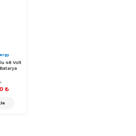
ergy
u 48 Volt
Batarya
 ₺
0 ₺
le