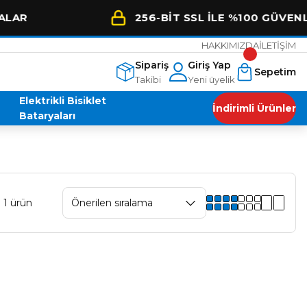
256-BİT SSL İLE %100 GÜVENLİ ALIŞ
HAKKIMIZDA
İLETİŞİM
Sipariş
Giriş Yap
Sepetim
Takibi
Yeni üyelik
Elektrikli Bisiklet
İndirimli Ürünler
Bataryaları
 1 ürün