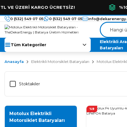
 ÜZERİ KARGO ÜCRETSİZ!
%100 YER
0 (532) 549 07 05
0 (532) 549 07 05
info@dekarenergy
Elektrikli Ar
Tüm Kategoriler
Bataryaları
Anasayfa
Elektrikli Motorsiklet Bataryaları
Motolux Elektrikl
Stoktakiler
%9
Motolux Elektrikli
Motorsiklet Bataryaları