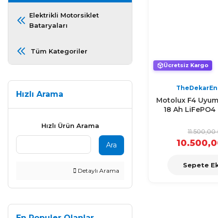
Elektrikli Motorsiklet
Bataryaları
Tüm Kategoriler
Ücretsiz Kargo
TheDekarEn
Hızlı Arama
Motolux F4 Uyuml
18 Ah LiFePO4 
Hızlı Ürün Arama
11.500,00
10.500,0
Ara
Sepete Ek
Detaylı Arama
En Populer Olanlar