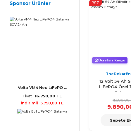
%17
Sponsor Ürünler
Ücretsiz Kargo
TheDekarEn
12 Volt 54 Ah Si
LiFePO4 Özel 
Volta VM4 Neo LiFePO ...
Batary
Fiyat :
16.750,00 TL
11.890,00
İndirimli 15.750,00 TL
9.890,0
Sepete Ek