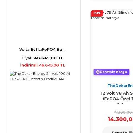
%17
Volta Ev1 LiFePO4 Ba ...
Fiyat :
48.645,00 TL
İndirimli 46.645,00 TL
Ücretsiz Kargo
TheDekarEn
12 Volt 78 Ah Si
LiFePO4 Özel 
Batary
17.300,00
14.300,0
Sepete Ek