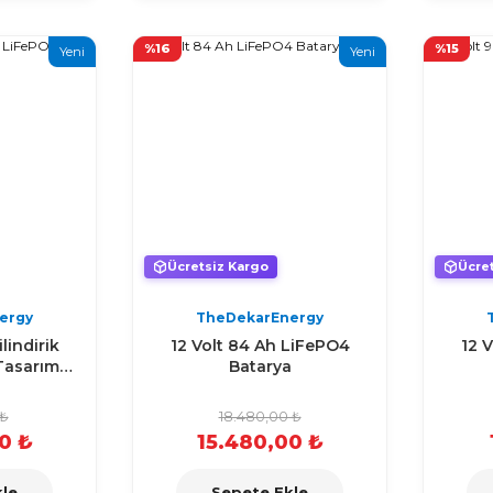
%16
%15
Yeni
Yeni
Ücretsiz Kargo
Ücre
ergy
TheDekarEnergy
lindirik
12 Volt 84 Ah LiFePO4
12 
Tasarım
Batarya
a
 ₺
18.480,00 ₺
0 ₺
15.480,00 ₺
le
Sepete Ekle