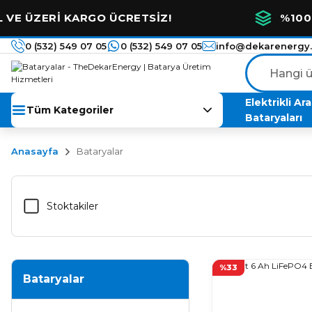
ZERİ KARGO ÜCRETSİZ!
%100 YERLİ
0 (532) 549 07 05
0 (532) 549 07 05
info@dekarenergy
Elektrikli Ar
Tüm Kategoriler
Bataryaları
Anasayfa
Bataryalar
Stoktakiler
%33
Bataryalar