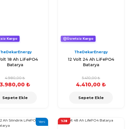
tsiz Kargo
Ücretsiz Kargo
TheDekarEnergy
TheDekarEnergy
Volt 18 Ah LiFePO4
12 Volt 24 Ah LiFePO4
Batarya
Batarya
4.980,00 ₺
5.410,00 ₺
3.980,00 ₺
4.410,00 ₺
Sepete Ekle
Sepete Ekle
%18
Yeni