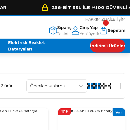
256-BİT SSL İLE %100 GÜVENLİ ALIŞVE
HAKKIMIZDA
İLETİŞİM
Sipariş
Giriş Yap
Sepetim
Takibi
Yeni üyelik
Elektrikli Bisiklet
İndirimli Ürünler
Bataryaları
12 ürün
%18
Yeni