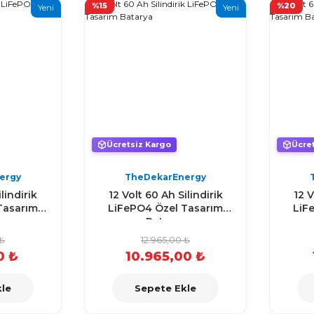
%15
%20
Yeni
Yeni
Ücretsiz Kargo
Ücre
ergy
TheDekarEnergy
lindirik
12 Volt 60 Ah Silindirik
12 V
Tasarım
LiFePO4 Özel Tasarım
LiF
a
Batarya
 ₺
12.965,00 ₺
0 ₺
10.965,00 ₺
le
Sepete Ekle