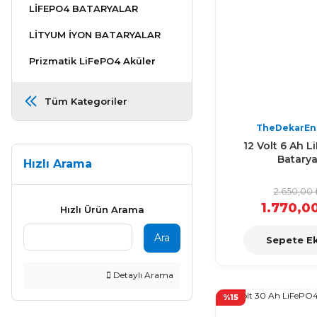
LİFEPO4 BATARYALAR
LİTYUM İYON BATARYALAR
Prizmatik LiFePO4 Aküler
Tüm Kategoriler
TheDekarEn
12 Volt 6 Ah 
Batary
Hızlı Arama
2.650,00 
1.770,0
Hızlı Ürün Arama
Ara
Sepete Ek
Detaylı Arama
%15