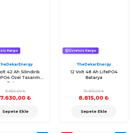
tsiz Kargo
Ücretsiz Kargo
TheDekarEnergy
TheDekarEnergy
olt 42 Ah Silindirik
12 Volt 48 Ah LifePO4
ePO4 Özel Tasarım
Batarya
Batarya
9.630,00 ₺
10.815,00 ₺
7.630,00 ₺
8.815,00 ₺
Sepete Ekle
Sepete Ekle