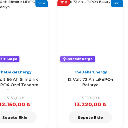
%13
Yeni
Yeni
tsiz Kargo
Ücretsiz Kargo
TheDekarEnergy
TheDekarEnergy
olt 66 Ah Silindirik
12 Volt 72 Ah LiFePO4
ePO4 Özel Tasarım
Batarya
Batarya
15.150,00 ₺
15.220,00 ₺
12.150,00 ₺
13.220,00 ₺
Sepete Ekle
Sepete Ekle