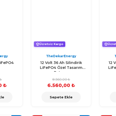
Ücretsiz Kargo
Ücre
ergy
TheDekarEnergy
LiFePO4
12 Volt 36 Ah Silindirik
12 V
a
LiFePO4 Özel Tasarım
LiF
Batarya
₺
8.560,00 ₺
0 ₺
6.560,00 ₺
le
Sepete Ekle