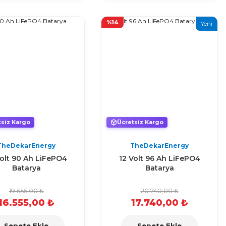
%14
Yeni
tsiz Kargo
Ücretsiz Kargo
TheDekarEnergy
TheDekarEnergy
Volt 90 Ah LiFePO4
12 Volt 96 Ah LiFePO4
Batarya
Batarya
19.555,00 ₺
20.740,00 ₺
16.555,00 ₺
17.740,00 ₺
Sepete Ekle
Sepete Ekle