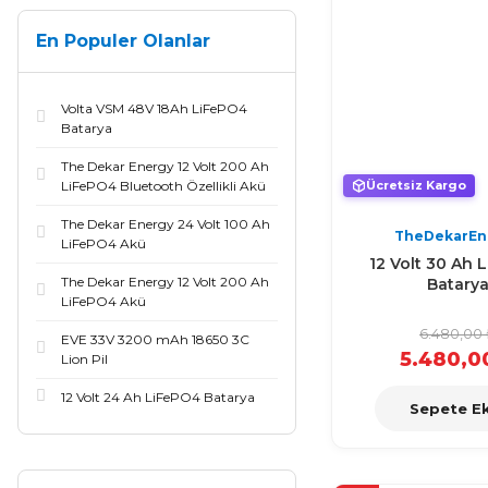
En Populer Olanlar
Volta VSM 48V 18Ah LiFePO4
Batarya
The Dekar Energy 12 Volt 200 Ah
LiFePO4 Bluetooth Özellikli Akü
Ücretsiz Kargo
The Dekar Energy 24 Volt 100 Ah
TheDekarEn
LiFePO4 Akü
12 Volt 30 Ah 
The Dekar Energy 12 Volt 200 Ah
Batary
LiFePO4 Akü
6.480,00 
EVE 33V 3200 mAh 18650 3C
5.480,0
Lion Pil
12 Volt 24 Ah LiFePO4 Batarya
Sepete Ek