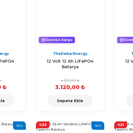
Ücretsiz Kargo
Ücre
ergy
TheDekarEnergy
LiFePO4
12 Volt 12 Ah LiFePO4
12 
a
Batarya
₺
4.120,00 ₺
0 ₺
3.120,00 ₺
le
Sepete Ekle
%23
%21
Yeni
Yeni