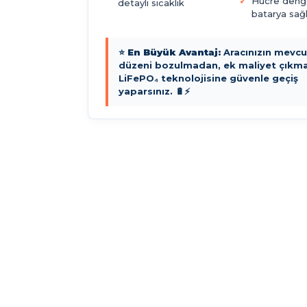
Hücre deng
detaylı sıcaklık
batarya sağl
⭐
En Büyük Avantaj:
Aracınızın mevcut
düzeni bozulmadan, ek maliyet çıkm
LiFePO₄ teknolojisine güvenle geçiş
yaparsınız. 🔋⚡