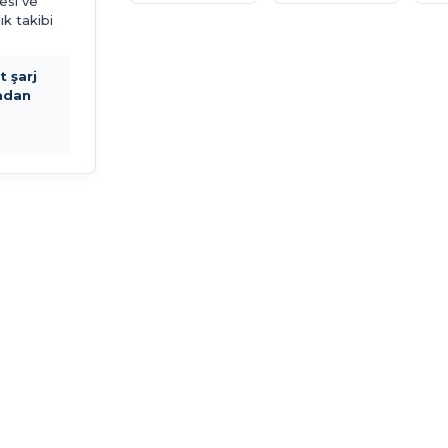
esi ve
ık takibi
 şarj
adan