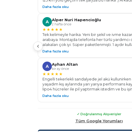
125 km yolu geçtim tek şarjda bu harika :) Arkad
gözünüz kapalı bu firmaya güvenerek aracınızı
Daha fazla oku
bırakabilirsiniz her konu da sorulara açıklayıcı bi
yardımcı oldular . Batarya için işin Ehl-i Dekar En
Alper Nuri Hapencioğlu
Teşekkür ederim.. Başarılar diliyorum.
A
2 hafta önce
★★★★★
Tek kelimeyle harika. Yeni bir şekil ve ivme kaz
arabaya. Montajda telefonla her türlü yardımcı ol
alakaları çok iyi. Süper paketlenmişti. 1 aydır ku
aracın km' de artış oldu 106 km yaptım daha %20 
Daha fazla oku
aracın hızlanması, gidişi, ışıkta kalkışı değişti, ra
performansı çok iyi. Herkese tavsiye ederim. Al
Ayhan Altan
aracınızdaki değişimi göreceksiniz. Teşekkürle
A
bir ay önce
Energy...
★★★★★
Engelli tekerlekli sandalyede jel akü kullunirken 
yaşadım kış aylarında yarı yarıya performans ka
lipo4 hücreler ile pil yaptırmak istedim ve bu işi
dekar energy ile tanıştım 24v 100 a pil yaparak
Daha fazla oku
fazla menzil ve tam performans ile çalışan bir te
sandalyeye kavuşmuş oldum Tüm sürelerde mon
destek konusunda yardımlarından dolayı çok t
ederim Güvenle malının arkasında duran bir fir
✓ Doğrulanmış Alışverişler
çekinmeden alış veriş yapabilirsiniz
Tüm Google Yorumları