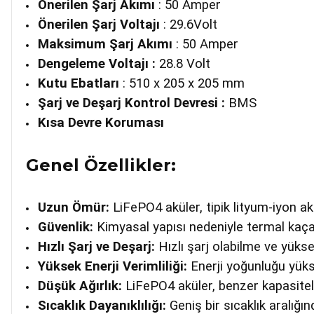
Önerilen Şarj Akımı
: 50 Amper
Önerilen Şarj Voltajı
: 29.6Volt
Maksimum Şarj Akımı
: 50 Amper
Dengeleme Voltajı :
28.8 Volt
Kutu Ebatları
: 510 x 205 x 205 mm
Şarj ve Deşarj Kontrol Devresi :
BMS
Kısa Devre Koruması
Genel Özellikler:
Uzun Ömür:
LiFePO4 aküler, tipik lityum-iyon a
Güvenlik:
Kimyasal yapısı nedeniyle termal kaçak 
Hızlı Şarj ve Deşarj:
Hızlı şarj olabilme ve yüks
Yüksek Enerji Verimliliği:
Enerji yoğunluğu yüksek
Düşük Ağırlık:
LiFePO4 aküler, benzer kapasiteli
Sıcaklık Dayanıklılığı:
Geniş bir sıcaklık aralığın