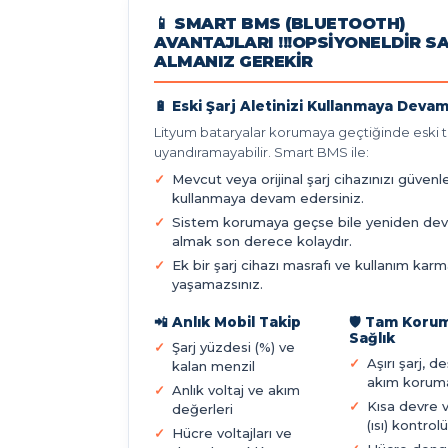
📱 SMART BMS (BLUETOOTH)
AVANTAJLARI !!!OPSIYONELDIR S
ALMANIZ GEREKIR
🔋 Eski Şarj Aletinizi Kullanmaya Devam
Lityum bataryalar korumaya geçtiğinde eski ti
uyandıramayabilir. Smart BMS ile:
Mevcut veya orijinal şarj cihazınızı güvenl
kullanmaya devam edersiniz.
Sistem korumaya geçse bile yeniden de
almak son derece kolaydır.
Ek bir şarj cihazı masrafı ve kullanım karm
yaşamazsınız.
📲 Anlık Mobil Takip
🛡️ Tam Koru
Sağlık
Şarj yüzdesi (%) ve
Aşırı şarj, d
kalan menzil
akım korum
Anlık voltaj ve akım
Kısa devre 
değerleri
(ısı) kontrolü
Hücre voltajları ve