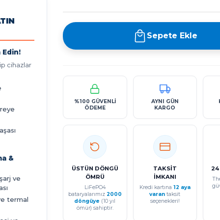
ATIN
Sepete Ekle
 Edin!
p cihazlar
e
%100 GÜVENLİ
AYNI GÜN
ÖDEME
KARGO
vreye
aşası
ma &
ÜSTÜN DÖNGÜ
TAKSİT
24
ÖMRÜ
İMKANI
eşarj ve
Th
gü
ası
LiFePO4
Kredi kartına
12 aya
bataryalarımız
2000
varan
taksit
ve termal
döngüye
(10 yıl
seçenekleri!
ömür) sahiptir.