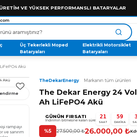
VE YÜKSEK PERFORMANSLI BATARYALAR
.com
aç
Üç Tekerlekli Moped
Elektrikli Motorsiklet
Bataryaları
Bataryaları
h LiFePO4 Akü
TheDekarEnergy
Markanın tüm ürünleri
The Dekar Energy 24 Vol
rlendirme
Ah LiFePO4 Akü
Erdal Aydemir
E
21
59
:
:
GÜNÜN FIRSATI
bir ay önce
İndirimin bitmesine kalan süre:
★★★★★
SAAT
DAKIKA
SA
kişi rampayı
Ustam sizden aldığımız akü için çok teşekkür ederim
26.000,00
₺
%5
27.500,00
₺
Kd
yor ve sanırım
mükemmel bir performans oldu ellerine sağlık sizin gi