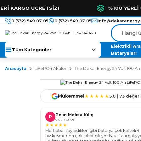
O ÜCRETSİZ!
%100 YERLİ ÜRETİM 
0 (532) 549 07 05
0 (532) 549 07 05
info@dekarenergy
Elektrikli Ar
Tüm Kategoriler
Bataryaları
Anasayfa
LiFePO4 Aküler
The Dekar Energy 24 Volt 100 A
★★★★★
Mükemmel
5.0 | 73 değe
Pelin Melisa Kılıç
P
6 gün önce
★★★★★
Merhaba, söyledikleri gibi batarya çok kaliteli 4 
hız kesmeden çok rahat çıkıyor Isıtıcı fanı çalışı