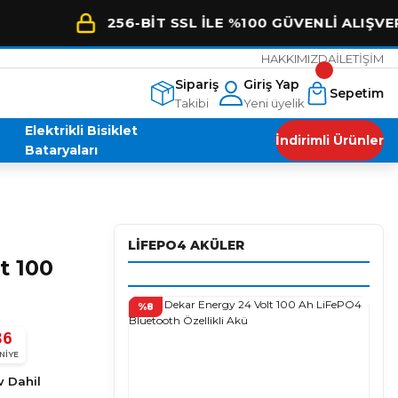
256-BİT SSL İLE %100 GÜVENLİ ALIŞVERİŞ
HAKKIMIZDA
İLETİŞİM
Sipariş
Giriş Yap
Sepetim
Takibi
Yeni üyelik
Elektrikli Bisiklet
İndirimli Ürünler
Bataryaları
LIFEPO4 AKÜLER
t 100
%8
Enes Malik AYYILDIZ
E
35
4 ay önce
★★★★★
NIYE
Arora s1 aracıma henüz 600 km deyken lifepo akü aldım.
v Dahil
bi işini
Yorum yapmak için biraz kullanmayı bekledim. Araç