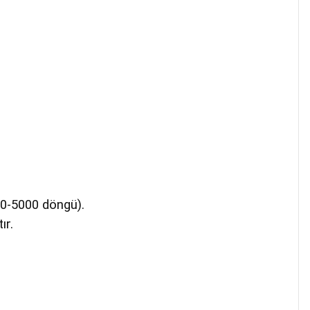
00-5000 döngü).
ır.