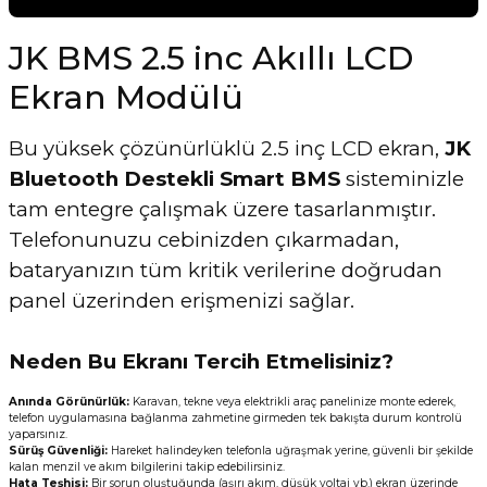
JK BMS 2.5 inc Akıllı LCD
Ekran Modülü
Bu yüksek çözünürlüklü 2.5 inç LCD ekran,
JK
Bluetooth Destekli Smart BMS
sisteminizle
tam entegre çalışmak üzere tasarlanmıştır.
Telefonunuzu cebinizden çıkarmadan,
bataryanızın tüm kritik verilerine doğrudan
panel üzerinden erişmenizi sağlar.
Neden Bu Ekranı Tercih Etmelisiniz?
Anında Görünürlük:
Karavan, tekne veya elektrikli araç panelinize monte ederek,
telefon uygulamasına bağlanma zahmetine girmeden tek bakışta durum kontrolü
yaparsınız.
Sürüş Güvenliği:
Hareket halindeyken telefonla uğraşmak yerine, güvenli bir şekilde
kalan menzil ve akım bilgilerini takip edebilirsiniz.
Hata Teşhisi:
Bir sorun oluştuğunda (aşırı akım, düşük voltaj vb.) ekran üzerinde