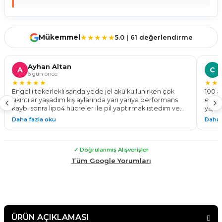
Mükemmel
★★★★★
5.0 | 61 değerlendirme
Ayhan Altan
A
C
6 gün önce
★★★★★
★★
Engelli tekerlekli sandalyede jel akü kullunirken çok
100 a
sıkıntılar yaşadım kış aylarında yarı yarıya performans
ediyo
kaybı sonra lipo4 hücreler ile pil yaptırmak istedim ve
yapıy
bu işin ustası the dekar energy ile tanıştım 24v 100 a pil
göste
Daha fazla oku
Daha 
yaparak %50 daha fazla menzil ve tam performans ile
Kadem
çalışan bir tekerlekli sandalyeye kavuşmuş oldum. Tüm
yapab
sürelerde montaj teknik destek konusunda
✓ Doğrulanmış Alışverişler
yardımlarından dolayı çok teşekkür ederim. Güvenle
malının arkasında duran bir firma çekinmeden alış veriş
Tüm Google Yorumları
yapabilirsiniz.
ÜRÜN AÇIKLAMASI