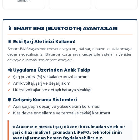
sahiptir.
📱 SMART BMS (BLUETOOTH) AVANTAJLARI
🔋 Eski Şarj Aletinizi Kullanın!
Smart BMS sayesinde mevcut veya orijinal şarj cihazınızı kullanmaya
devam edebilirsiniz. Batarya korumaya geçse bile sistemin yeniden
devreye alınması son derece kolaydır.
📲 Uygulama Üzerinden Anlık Takip
Şarj yüzdesi (%) ve kalan menzil tahmini
Anlık voltaj, şarj ve deşarj akımı
Hücre voltajları ve detaylı batarya sıcaklığı
🛡️ Gelişmiş Koruma Sistemleri
Aşırı şarj, aşırı deşarj ve yüksek akım koruması
Kısa devre engelleme ve termal (sıcaklık) koruması
⭐ Aracınızın mevcut şarj düzeni bozulmadan ve ek bir
şarj cihazı maliyeti çıkmadan LiFePO₄ teknolojisinin
avantajlarından hemen faydalanabilirsiniz.