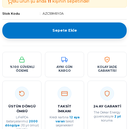
Bu ürün şu anda
11
kişinin sepetinde!
Tekerlekli Moped Bataryası
Motorsiklet Bataryaları
Tekerlekli Moped Bataryası
Motorsiklet Bataryaları
Stok Kodu
AZC59MRYJA
erlekli Moped Bataryası
erlekli Moped Bataryası
Sepete Ekle
lekli Moped Bataryası
lekli Moped Bataryası
ekli Moped Bataryası
ekli Moped Bataryası
kli Moped Bataryası
kli Moped Bataryası
%100 GÜVENLİ
AYNI GÜN
KOLAY İADE
ÖDEME
KARGO
GARANTİSİ
ÜSTÜN DÖNGÜ
TAKSİT
24 AY GARANTİ
ÖMRÜ
İMKANI
The Dekar Energy
güvencesiyle
2 yıl
LiFePO4
Kredi kartına
12 aya
koruma.
bataryalarımız
2000
varan
taksit
döngüye
(10 yıl ömür)
seçenekleri!