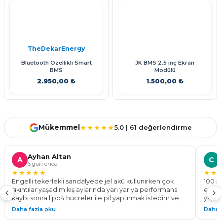
TheDekarEnergy
Bluetooth Özellikli Smart
JK BMS 2.5 inç Ekran
BMS
Modülü
2.950,00 ₺
1.500,00 ₺
Sepete Ekle
Sepete Ekle
Mükemmel
★★★★★
5.0 | 61 değerlendirme
Ayhan Altan
A
C
6 gün önce
★★★★★
★★
Engelli tekerlekli sandalyede jel akü kullunirken çok
100 a
sıkıntılar yaşadım kış aylarında yarı yarıya performans
ediyo
kaybı sonra lipo4 hücreler ile pil yaptırmak istedim ve
yapıy
bu işin ustası the dekar energy ile tanıştım 24v 100 a pil
göste
Daha fazla oku
Daha 
yaparak %50 daha fazla menzil ve tam performans ile
Kadem