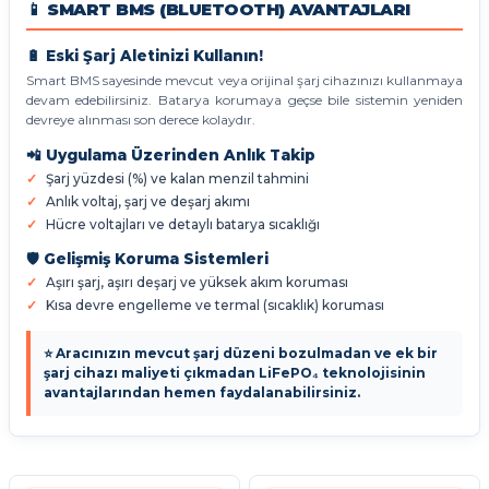
📱 SMART BMS (BLUETOOTH) AVANTAJLARI
🔋 Eski Şarj Aletinizi Kullanın!
Smart BMS sayesinde mevcut veya orijinal şarj cihazınızı kullanmaya
devam edebilirsiniz. Batarya korumaya geçse bile sistemin yeniden
devreye alınması son derece kolaydır.
📲 Uygulama Üzerinden Anlık Takip
Şarj yüzdesi (%) ve kalan menzil tahmini
Anlık voltaj, şarj ve deşarj akımı
Hücre voltajları ve detaylı batarya sıcaklığı
🛡️ Gelişmiş Koruma Sistemleri
Aşırı şarj, aşırı deşarj ve yüksek akım koruması
Kısa devre engelleme ve termal (sıcaklık) koruması
⭐ Aracınızın mevcut şarj düzeni bozulmadan ve ek bir
şarj cihazı maliyeti çıkmadan LiFePO₄ teknolojisinin
avantajlarından hemen faydalanabilirsiniz.