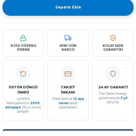
Sepete Ekle
%100 GÜVENLİ
AYNI GÜN
KOLAY İADE
ÖDEME
KARGO
GARANTİSİ
ÜSTÜN DÖNGÜ
TAKSİT
24 AY GARANTİ
ÖMRÜ
İMKANI
The Dekar Energy
güvencesiyle
2 yıl
LiFePO4
Kredi kartına
12 aya
koruma.
bataryalarımız
2000
varan
taksit
döngüye
(10 yıl ömür)
seçenekleri!
sahiptir.