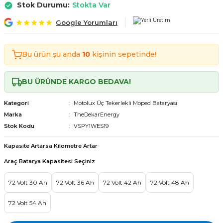
Stok Durumu:
Stokta Var
Tekerlekli Moped Bataryası
Motorsiklet Bataryaları
Tekerlekli Moped Bataryası
Motorsiklet Bataryaları
Google Yorumları
erlekli Moped Bataryası
erlekli Moped Bataryası
Bu ürün şu anda
10
kişinin sepetinde!
lekli Moped Bataryası
lekli Moped Bataryası
BU ÜRÜNDE KARGO BEDAVA!
ekli Moped Bataryası
ekli Moped Bataryası
Kategori
Motolux Üç Tekerlekli Moped Bataryası
kli Moped Bataryası
kli Moped Bataryası
Marka
TheDekarEnergy
Stok Kodu
VSPY1WES19
Kapasite Artarsa Kilometre Artar
Araç Batarya Kapasitesi Seçiniz
72 Volt 30 Ah
72 Volt 36 Ah
72 Volt 42 Ah
72 Volt 48 Ah
72 Volt 54 Ah