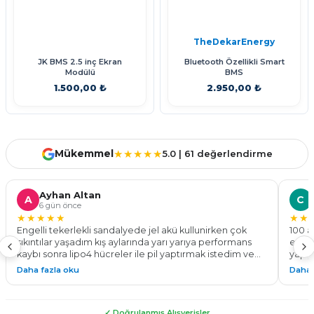
TheDekarEnergy
JK BMS 2.5 inç Ekran
Bluetooth Özellikli Smart
Modülü
BMS
1.500,00 ₺
2.950,00 ₺
Sepete Ekle
Stokta Yok
Mükemmel
★★★★★
5.0 | 61 değerlendirme
Ayhan Altan
A
C
6 gün önce
★★★★★
★★
Engelli tekerlekli sandalyede jel akü kullunirken çok
100 a
sıkıntılar yaşadım kış aylarında yarı yarıya performans
ediyo
kaybı sonra lipo4 hücreler ile pil yaptırmak istedim ve
yapıy
bu işin ustası the dekar energy ile tanıştım 24v 100 a pil
göste
Daha fazla oku
Daha 
yaparak %50 daha fazla menzil ve tam performans ile
Kadem
çalışan bir tekerlekli sandalyeye kavuşmuş oldum. Tüm
yapab
sürelerde montaj teknik destek konusunda
✓ Doğrulanmış Alışverişler
yardımlarından dolayı çok teşekkür ederim. Güvenle