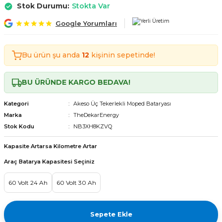
Stok Durumu:
Stokta Var
Tekerlekli Moped Bataryası
Motorsiklet Bataryaları
Tekerlekli Moped Bataryası
Motorsiklet Bataryaları
Google Yorumları
erlekli Moped Bataryası
erlekli Moped Bataryası
Bu ürün şu anda
12
kişinin sepetinde!
lekli Moped Bataryası
lekli Moped Bataryası
BU ÜRÜNDE KARGO BEDAVA!
ekli Moped Bataryası
ekli Moped Bataryası
Kategori
Akeso Üç Tekerlekli Moped Bataryası
kli Moped Bataryası
kli Moped Bataryası
Marka
TheDekarEnergy
Stok Kodu
NB3XH8KZVQ
Kapasite Artarsa Kilometre Artar
Araç Batarya Kapasitesi Seçiniz
60 Volt 24 Ah
60 Volt 30 Ah
Sepete Ekle