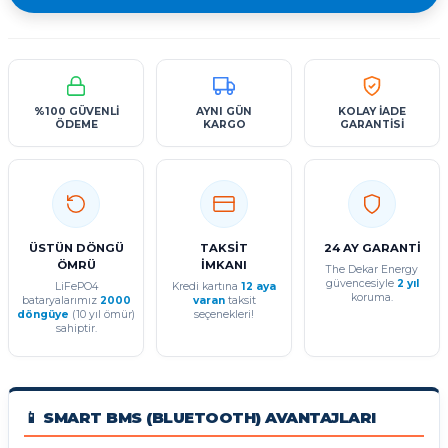
%100 GÜVENLİ
AYNI GÜN
KOLAY İADE
ÖDEME
KARGO
GARANTİSİ
ÜSTÜN DÖNGÜ
TAKSİT
24 AY GARANTİ
ÖMRÜ
İMKANI
The Dekar Energy
güvencesiyle
2 yıl
LiFePO4
Kredi kartına
12 aya
koruma.
bataryalarımız
2000
varan
taksit
döngüye
(10 yıl ömür)
seçenekleri!
sahiptir.
📱 SMART BMS (BLUETOOTH) AVANTAJLARI