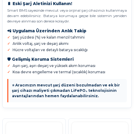
🔋 Eski Şarj Aletinizi Kullanın!
Smart BMS sayesinde mevcut veya orijinal şarj cihazınızı kullanmaya
devam edebilirsiniz. Batarya korumaya geçse bile sistemin yeniden
devreye alınması son derece kolaydır.
📲 Uygulama Üzerinden Anlık Takip
Şarj yüzdesi (%) ve kalan menzil tahmini
Anlık voltaj, şarj ve deşarj akımı
Hücre voltajları ve detaylı batarya sıcaklığı
🛡️ Gelişmiş Koruma Sistemleri
Aşırı şarj, aşırı deşarj ve yüksek akım koruması
Kısa devre engelleme ve termal (sıcaklık) koruması
⭐ Aracınızın mevcut şarj düzeni bozulmadan ve ek bir
şarj cihazı maliyeti çıkmadan LiFePO₄ teknolojisinin
avantajlarından hemen faydalanabilirsiniz.