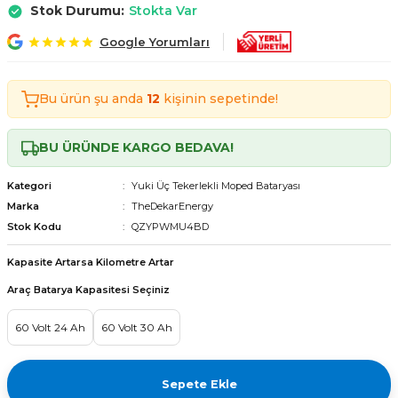
Stok Durumu:
Stokta Var
Tekerlekli Moped Bataryası
Motorsiklet Bataryaları
Tekerlekli Moped Bataryası
Motorsiklet Bataryaları
Google Yorumları
erlekli Moped Bataryası
erlekli Moped Bataryası
Bu ürün şu anda
12
kişinin sepetinde!
lekli Moped Bataryası
lekli Moped Bataryası
BU ÜRÜNDE KARGO BEDAVA!
ekli Moped Bataryası
ekli Moped Bataryası
Kategori
Yuki Üç Tekerlekli Moped Bataryası
kli Moped Bataryası
kli Moped Bataryası
Marka
TheDekarEnergy
Stok Kodu
QZYPWMU4BD
Kapasite Artarsa Kilometre Artar
Araç Batarya Kapasitesi Seçiniz
60 Volt 24 Ah
60 Volt 30 Ah
Sepete Ekle