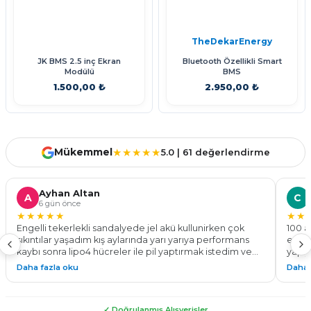
TheDekarEnergy
JK BMS 2.5 inç Ekran
Bluetooth Özellikli Smart
Modülü
BMS
1.500,00 ₺
2.950,00 ₺
Sepete Ekle
Stokta Yok
Mükemmel
★★★★★
5.0 | 61 değerlendirme
Ayhan Altan
A
C
6 gün önce
★★★★★
★★
Engelli tekerlekli sandalyede jel akü kullunirken çok
100 a
sıkıntılar yaşadım kış aylarında yarı yarıya performans
ediyo
kaybı sonra lipo4 hücreler ile pil yaptırmak istedim ve
yapıy
bu işin ustası the dekar energy ile tanıştım 24v 100 a pil
göste
Daha fazla oku
Daha 
yaparak %50 daha fazla menzil ve tam performans ile
Kadem
çalışan bir tekerlekli sandalyeye kavuşmuş oldum. Tüm
yapab
sürelerde montaj teknik destek konusunda
✓ Doğrulanmış Alışverişler
yardımlarından dolayı çok teşekkür ederim. Güvenle