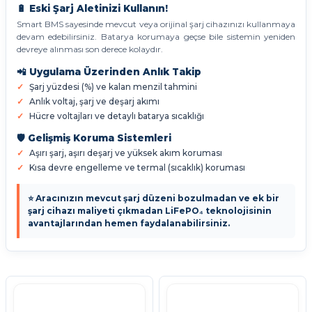
🔋 Eski Şarj Aletinizi Kullanın!
Smart BMS sayesinde mevcut veya orijinal şarj cihazınızı kullanmaya
devam edebilirsiniz. Batarya korumaya geçse bile sistemin yeniden
devreye alınması son derece kolaydır.
📲 Uygulama Üzerinden Anlık Takip
Şarj yüzdesi (%) ve kalan menzil tahmini
Anlık voltaj, şarj ve deşarj akımı
Hücre voltajları ve detaylı batarya sıcaklığı
🛡️ Gelişmiş Koruma Sistemleri
Aşırı şarj, aşırı deşarj ve yüksek akım koruması
Kısa devre engelleme ve termal (sıcaklık) koruması
⭐ Aracınızın mevcut şarj düzeni bozulmadan ve ek bir
şarj cihazı maliyeti çıkmadan LiFePO₄ teknolojisinin
avantajlarından hemen faydalanabilirsiniz.