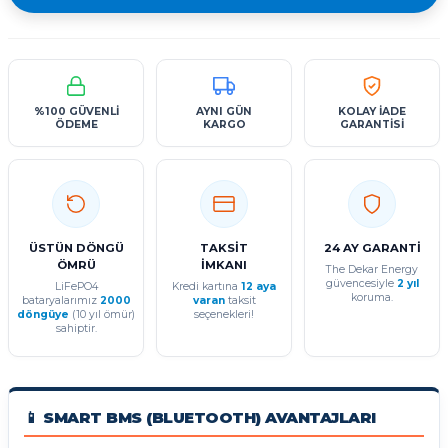
%100 GÜVENLİ
AYNI GÜN
KOLAY İADE
ÖDEME
KARGO
GARANTİSİ
ÜSTÜN DÖNGÜ
TAKSİT
24 AY GARANTİ
ÖMRÜ
İMKANI
The Dekar Energy
güvencesiyle
2 yıl
LiFePO4
Kredi kartına
12 aya
koruma.
bataryalarımız
2000
varan
taksit
döngüye
(10 yıl ömür)
seçenekleri!
sahiptir.
📱 SMART BMS (BLUETOOTH) AVANTAJLARI