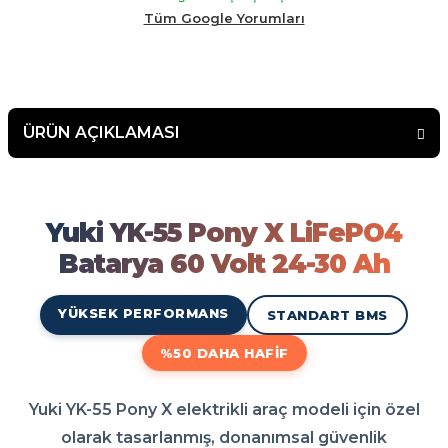
malının arkasında duran bir firma çekinmeden alış veriş
Tüm Google Yorumları
yapabilirsiniz.
ÜRÜN AÇIKLAMASI
Yuki YK-55 Pony X LiFePO4 B
Yuki YK-55 Pony X LiFePO4 Batarya 60 Volt 24-30 Ah modeli elektrikli aracınız için en d