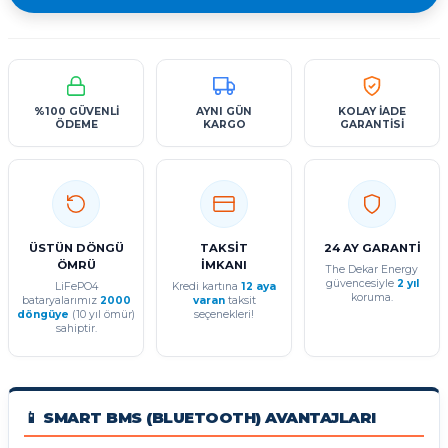
%100 GÜVENLİ
AYNI GÜN
KOLAY İADE
ÖDEME
KARGO
GARANTİSİ
ÜSTÜN DÖNGÜ
TAKSİT
24 AY GARANTİ
ÖMRÜ
İMKANI
The Dekar Energy
güvencesiyle
2 yıl
LiFePO4
Kredi kartına
12 aya
koruma.
bataryalarımız
2000
varan
taksit
döngüye
(10 yıl ömür)
seçenekleri!
sahiptir.
📱 SMART BMS (BLUETOOTH) AVANTAJLARI