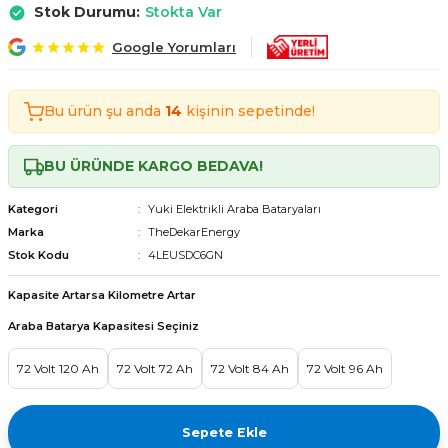
Stok Durumu:
Stokta Var
Tekerlekli Moped Bataryası
Motorsiklet Bataryaları
Tekerlekli Moped Bataryası
Motorsiklet Bataryaları
Google Yorumları
erlekli Moped Bataryası
erlekli Moped Bataryası
Bu ürün şu anda
14
kişinin sepetinde!
lekli Moped Bataryası
lekli Moped Bataryası
BU ÜRÜNDE KARGO BEDAVA!
ekli Moped Bataryası
ekli Moped Bataryası
Kategori
Yuki Elektrikli Araba Bataryaları
kli Moped Bataryası
kli Moped Bataryası
Marka
TheDekarEnergy
Stok Kodu
4LEUSDC6GN
Kapasite Artarsa Kilometre Artar
Araba Batarya Kapasitesi Seçiniz
72 Volt 120 Ah
72 Volt 72 Ah
72 Volt 84 Ah
72 Volt 96 Ah
Sepete Ekle