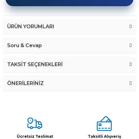
ÜRÜN YORUMLARI
Soru & Cevap
Bu ürüne ilk yorumu siz yapın!
TAKSİT SEÇENEKLERİ
Yorum Yaz
ÖNERİLERİNİZ
Soru Sor
Bu ürünün fiyat bilgisi, resim, ürün açıklamalarında ve diğer
konularda yetersiz gördüğünüz noktaları öneri formunu kullanarak
tarafımıza iletebilirsiniz.
Görüş ve önerileriniz için teşekkür ederiz.
Ürün resmi kalitesiz, bozuk veya görüntülenemiyor.
Ücretsiz Teslimat
Taksitli Alışveriş