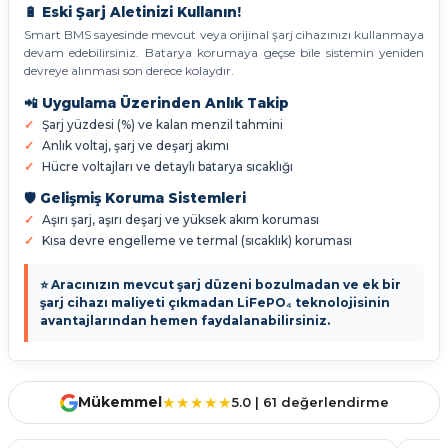
🔋 Eski Şarj Aletinizi Kullanın!
Smart BMS sayesinde mevcut veya orijinal şarj cihazınızı kullanmaya
devam edebilirsiniz. Batarya korumaya geçse bile sistemin yeniden
devreye alınması son derece kolaydır.
📲 Uygulama Üzerinden Anlık Takip
Şarj yüzdesi (%) ve kalan menzil tahmini
Anlık voltaj, şarj ve deşarj akımı
Hücre voltajları ve detaylı batarya sıcaklığı
🛡️ Gelişmiş Koruma Sistemleri
Aşırı şarj, aşırı deşarj ve yüksek akım koruması
Kısa devre engelleme ve termal (sıcaklık) koruması
⭐ Aracınızın mevcut şarj düzeni bozulmadan ve ek bir
şarj cihazı maliyeti çıkmadan LiFePO₄ teknolojisinin
avantajlarından hemen faydalanabilirsiniz.
Mükemmel
★★★★★
5.0 | 61 değerlendirme