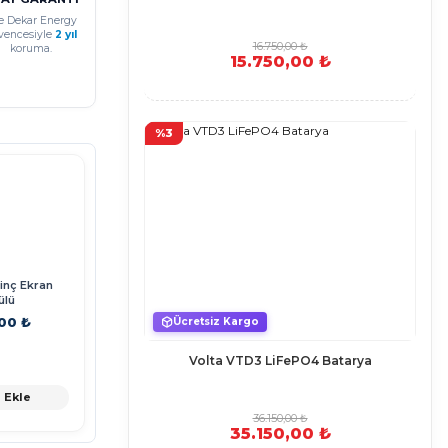
e Dekar Energy
vencesiyle
2 yıl
16.750,00 ₺
koruma.
15.750,00 ₺
%3
inç Ekran
ülü
,00 ₺
Ücretsiz Kargo
Volta VTD3 LiFePO4 Batarya
 Ekle
36.150,00 ₺
35.150,00 ₺