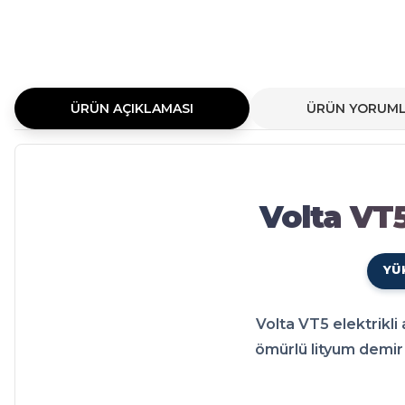
ÜRÜN AÇIKLAMASI
ÜRÜN YORUML
Volta VT5 LiFePO4 Batarya 
Volta VT5 LiFePO4 Batarya 72 Volt 42-60 Ah modeli elektrikli aracınız 