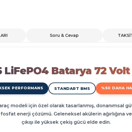
ARI
Soru & Cevap
TAKSİ
72 Volt 42-60 Ah
için en doğru enerji yükseltmesidir. Piyasada kalitesiyle bilinen Volta VT5 L