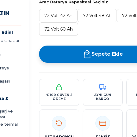
Araç Batarya Kapasitesi Seçiniz
ATIN
72 Volt 42 Ah
72 Volt 48 Ah
72 Volt
72 Volt 60 Ah
 Edin!
p cihazlar
Sepete Ekle
e
vreye
aşası
%100 GÜVENLİ
AYNI GÜN
ma &
ÖDEME
KARGO
eşarj ve
ası
ve termal
ÜSTÜN DÖNGÜ
TAKSİT
24