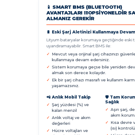
📱 SMART BMS (BLUETOOTH)
AVANTAJLARI !!!OPSIYONELDIR S
ALMANIZ GEREKIR
🔋 Eski Şarj Aletinizi Kullanmaya Devam
Lityum bataryalar korumaya geçtiğinde eski ti
uyandıramayabilir. Smart BMS ile:
Mevcut veya orijinal şarj cihazınızı güvenl
kullanmaya devam edersiniz.
Sistem korumaya geçse bile yeniden de
almak son derece kolaydır.
Ek bir şarj cihazı masrafı ve kullanım karm
yaşamazsınız.
📲 Anlık Mobil Takip
🛡️ Tam Koru
Sağlık
Şarj yüzdesi (%) ve
Aşırı şarj, d
kalan menzil
akım korum
Anlık voltaj ve akım
Kısa devre 
değerleri
(ısı) kontrolü
Hücre voltajları ve