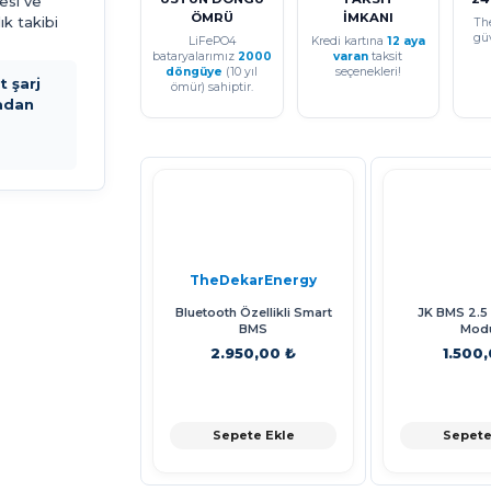
esi ve
ÖMRÜ
İMKANI
ık takibi
Th
gü
LiFePO4
Kredi kartına
12 aya
bataryalarımız
2000
varan
taksit
döngüye
(10 yıl
seçenekleri!
 şarj
ömür) sahiptir.
adan
TheDekarEnergy
Bluetooth Özellikli Smart
JK BMS 2.5 
BMS
Mod
2.950,00 ₺
1.500
Sepete Ekle
Sepete