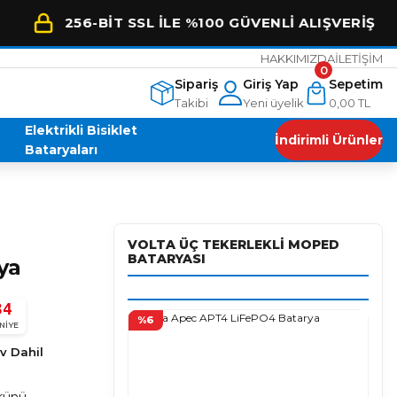
56-BİT SSL İLE %100 GÜVENLİ ALIŞVERİŞ
HAKKIMIZDA
İLETİŞİM
0
Sipariş
Giriş Yap
Sepetim
Takibi
Yeni üyelik
0,00 TL
Elektrikli Bisiklet
İndirimli Ürünler
Bataryaları
VOLTA ÜÇ TEKERLEKLI MOPED
BATARYASI
ya
32
%6
Enes Malik AYYILDIZ
NIYE
E
4 ay önce
★★★★★
v Dahil
Arora s1 aracıma henüz 600 km deyken lifepo akü aldım.
bi işini
Yorum yapmak için biraz kullanmayı bekledim. Araç