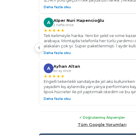
125 km yolu geçtim tek şarjda bu harika :) Arkad
gözünüz kapalı bu firmaya güvenerek aracınızı
Daha fazla oku
bırakabilirsiniz her konu da sorulara açıklayıcı bi
yardımcı oldular . Batarya için işin Ehl-i Dekar En
Alper Nuri Hapencioğlu
Teşekkür ederim.. Başarılar diliyorum.
A
2 hafta önce
★★★★★
Tek kelimeyle harika. Yeni bir şekil ve ivme kaz
arabaya. Montajda telefonla her türlü yardımcı ol
alakaları çok iyi. Süper paketlenmişti. 1 aydır ku
aracın km' de artış oldu 106 km yaptım daha %20 
Daha fazla oku
aracın hızlanması, gidişi, ışıkta kalkışı değişti, ra
performansı çok iyi. Herkese tavsiye ederim. Al
Ayhan Altan
aracınızdaki değişimi göreceksiniz. Teşekkürle
A
bir ay önce
Energy...
★★★★★
Engelli tekerlekli sandalyede jel akü kullunirken 
yaşadım kış aylarında yarı yarıya performans ka
lipo4 hücreler ile pil yaptırmak istedim ve bu işi
dekar energy ile tanıştım 24v 100 a pil yaparak
Daha fazla oku
fazla menzil ve tam performans ile çalışan bir te
sandalyeye kavuşmuş oldum Tüm sürelerde mon
destek konusunda yardımlarından dolayı çok t
ederim Güvenle malının arkasında duran bir fir
✓ Doğrulanmış Alışverişler
çekinmeden alış veriş yapabilirsiniz
Tüm Google Yorumları