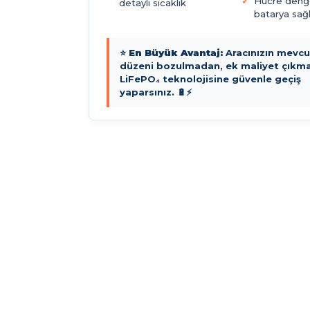
Hücre deng
detaylı sıcaklık
batarya sağl
⭐
En Büyük Avantaj:
Aracınızın mevcut
düzeni bozulmadan, ek maliyet çıkm
LiFePO₄ teknolojisine güvenle geçiş
yaparsınız. 🔋⚡