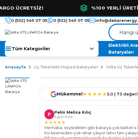
ETSİZ!
%100 YERLİ ÜRETİM VE YÜ
0 (532) 549 07 05
0 (532) 549 07 05
info@dekarenergy
Elektrikli Ar
Tüm Kategoriler
Bataryaları
Anasayfa
Üç Tekerlekli Moped Bataryaları
Volta Üç Tekerl
★★★★★
Mükemmel
5.0 | 73 değe
Pelin Melisa Kılıç
P
6 gün önce
★★★★★
Merhaba, söyledikleri gibi batarya çok kaliteli 4 
hız kesmeden çok rahat çıkıyor Isıtıcı fanı çalışı