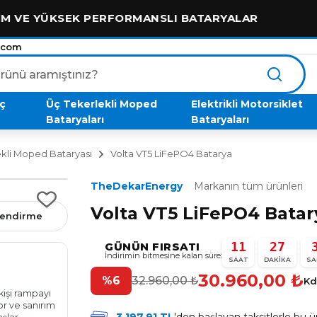
KSEK PERFORMANSLI BATARYALAR
2
.com
aç
Üç Tekerlekli Moped
Elektrikli Motorsiklet
Bataryaları
Bataryaları
ekli Moped Bataryası
Volta VT5 LiFePO4 Batarya
TheDekarEnergy
Markanın tüm ürünleri
Volta VT5 LiFePO4 Batar
rlendirme
11
27
:
:
GÜNÜN FIRSATI
İndirimin bitmesine kalan süre:
Erdal Aydemir
SAAT
DAKIKA
SA
E
bir ay önce
30.960,00
₺
%6
32.960,00
₺
★★★★★
Kd
kişi rampayı
Ustam sizden aldığımız akü için çok teşekkür ederim
yor ve sanırım
mükemmel bir performans oldu ellerine sağlık sizin gi