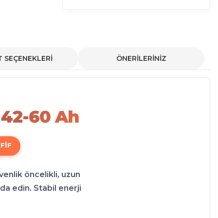
T SEÇENEKLERİ
ÖNERİLERİNİZ
iFePO4 Batarya 72 Volt 42-60 Ah teknolojisi sayesinde çok daha uzun menzillere