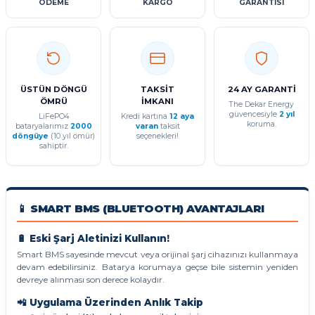
ÖDEME
KARGO
GARANTİSİ
ÜSTÜN DÖNGÜ
TAKSİT
24 AY GARANTİ
ÖMRÜ
İMKANI
The Dekar Energy
güvencesiyle
2 yıl
LiFePO4
Kredi kartına
12 aya
koruma.
bataryalarımız
2000
varan
taksit
döngüye
(10 yıl ömür)
seçenekleri!
sahiptir.
📱 SMART BMS (BLUETOOTH) AVANTAJLARI
🔋 Eski Şarj Aletinizi Kullanın!
Smart BMS sayesinde mevcut veya orijinal şarj cihazınızı kullanmaya
devam edebilirsiniz. Batarya korumaya geçse bile sistemin yeniden
devreye alınması son derece kolaydır.
📲 Uygulama Üzerinden Anlık Takip