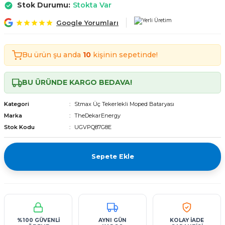
Stok Durumu:
Stokta Var
Tekerlekli Moped Bataryası
Motorsiklet Bataryaları
Tekerlekli Moped Bataryası
Motorsiklet Bataryaları
Google Yorumları
erlekli Moped Bataryası
erlekli Moped Bataryası
Bu ürün şu anda
10
kişinin sepetinde!
lekli Moped Bataryası
lekli Moped Bataryası
BU ÜRÜNDE KARGO BEDAVA!
ekli Moped Bataryası
ekli Moped Bataryası
Kategori
Stmax Üç Tekerlekli Moped Bataryası
kli Moped Bataryası
kli Moped Bataryası
Marka
TheDekarEnergy
Stok Kodu
UGVPQ87G8E
Sepete Ekle
%100 GÜVENLİ
AYNI GÜN
KOLAY İADE