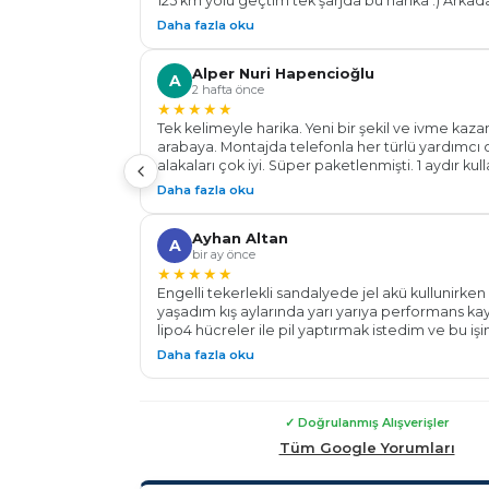
125 km yolu geçtim tek şarjda bu harika :) Arkad
gözünüz kapalı bu firmaya güvenerek aracınızı
Daha fazla oku
bırakabilirsiniz her konu da sorulara açıklayıcı bi
yardımcı oldular . Batarya için işin Ehl-i Dekar En
Alper Nuri Hapencioğlu
Teşekkür ederim.. Başarılar diliyorum.
A
2 hafta önce
★★★★★
Tek kelimeyle harika. Yeni bir şekil ve ivme kaz
arabaya. Montajda telefonla her türlü yardımcı ol
alakaları çok iyi. Süper paketlenmişti. 1 aydır ku
aracın km' de artış oldu 106 km yaptım daha %20 
Daha fazla oku
aracın hızlanması, gidişi, ışıkta kalkışı değişti, ra
performansı çok iyi. Herkese tavsiye ederim. Al
Ayhan Altan
aracınızdaki değişimi göreceksiniz. Teşekkürle
A
bir ay önce
Energy...
★★★★★
Engelli tekerlekli sandalyede jel akü kullunirken 
yaşadım kış aylarında yarı yarıya performans ka
lipo4 hücreler ile pil yaptırmak istedim ve bu işi
dekar energy ile tanıştım 24v 100 a pil yaparak
Daha fazla oku
fazla menzil ve tam performans ile çalışan bir te
sandalyeye kavuşmuş oldum Tüm sürelerde mon
destek konusunda yardımlarından dolayı çok t
ederim Güvenle malının arkasında duran bir fir
✓ Doğrulanmış Alışverişler
çekinmeden alış veriş yapabilirsiniz
Tüm Google Yorumları