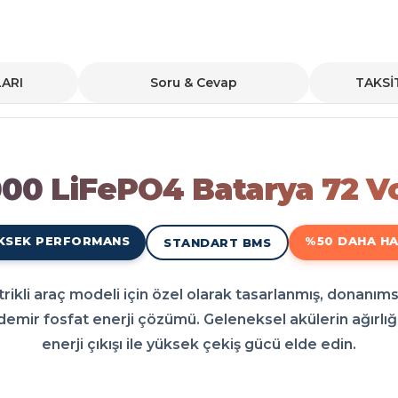
ARI
Soru & Cevap
TAKSİ
rya 72 Volt 60-84 Ah
ınız için en doğru enerji yükseltmesidir. Piyasada kalitesiyle bilinen Kuba