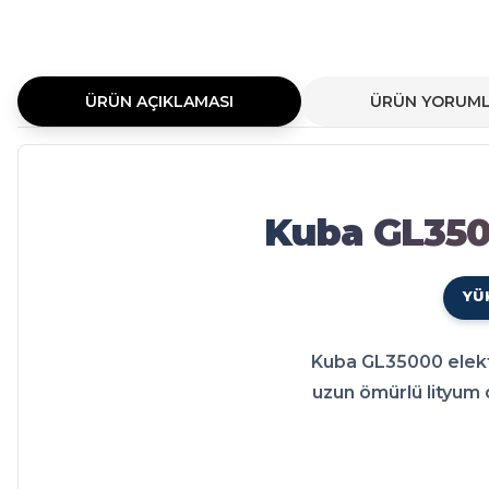
ÜRÜN AÇIKLAMASI
ÜRÜN YORUML
Kuba GL35000 LiFePO4 Bata
Kuba GL35000 LiFePO4 Batarya 72 Volt 60-84 Ah modeli elektrikli arac