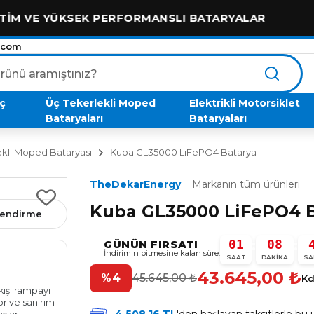
 YÜKSEK PERFORMANSLI BATARYALAR
.com
aç
Üç Tekerlekli Moped
Elektrikli Motorsiklet
Bataryaları
Bataryaları
kli Moped Bataryası
Kuba GL35000 LiFePO4 Batarya
TheDekarEnergy
Markanın tüm ürünleri
Kuba GL35000 LiFePO4 B
rlendirme
01
08
:
:
GÜNÜN FIRSATI
İndirimin bitmesine kalan süre:
Erdal Aydemir
SAAT
DAKIKA
SA
E
bir ay önce
43.645,00
₺
%4
45.645,00
₺
★★★★★
Kd
kişi rampayı
Ustam sizden aldığımız akü için çok teşekkür ederim
yor ve sanırım
mükemmel bir performans oldu ellerine sağlık sizin gi