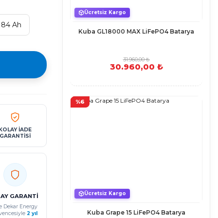
Ücretsiz Kargo
t 84 Ah
Kuba GL18000 MAX LiFePO4 Batarya
31.960,00 ₺
30.960,00 ₺
%6
KOLAY İADE
GARANTİSİ
Ücretsiz Kargo
 AY GARANTİ
e Dekar Energy
Kuba Grape 15 LiFePO4 Batarya
vencesiyle
2 yıl