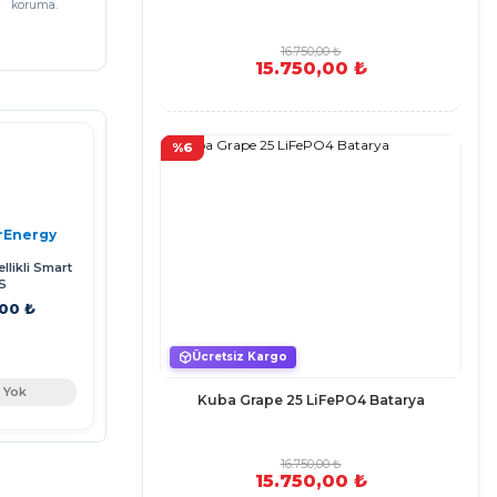
koruma.
16.750,00 ₺
15.750,00 ₺
%6
rEnergy
llikli Smart
S
,00 ₺
Ücretsiz Kargo
 Yok
Kuba Grape 25 LiFePO4 Batarya
16.750,00 ₺
15.750,00 ₺