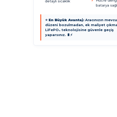
Hücre deng
detaylı sıcaklık
batarya sağl
⭐
En Büyük Avantaj:
Aracınızın mevcut
düzeni bozulmadan, ek maliyet çıkm
LiFePO₄ teknolojisine güvenle geçiş
yaparsınız. 🔋⚡