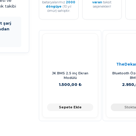
esi ve
bataryalarımız
2000
varan
taksit
ık takibi
döngüye
(10 yıl
seçenekleri!
ömür) sahiptir.
 şarj
adan
TheDeka
JK BMS 2.5 inç Ekran
Bluetooth Öze
Modülü
BM
1.500,00 ₺
2.950
Sepete Ekle
Stokta