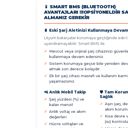
📱 SMART BMS (BLUETOOTH)
AVANTAJLARI !!!OPSIYONELDIR S
ALMANIZ GEREKIR
🔋 Eski Şarj Aletinizi Kullanmaya Devam
Lityum bataryalar korumaya geçtiğinde eski ti
uyandıramayabilir. Smart BMS ile:
Mevcut veya orijinal şarj cihazınızı güvenl
kullanmaya devam edersiniz.
Sistem korumaya geçse bile yeniden de
almak son derece kolaydır.
Ek bir şarj cihazı masrafı ve kullanım karm
yaşamazsınız.
📲 Anlık Mobil Takip
🛡️ Tam Koru
Sağlık
Şarj yüzdesi (%) ve
Aşırı şarj, d
kalan menzil
akım korum
Anlık voltaj ve akım
Kısa devre 
değerleri
(ısı) kontrolü
Hücre voltajları ve