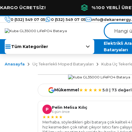
 ÜCRETSİZ!
%100 YERLİ ÜRETİM VE
0 (532) 549 07 05
0 (532) 549 07 05
info@dekarenergy
Elektrikli Ar
Tüm Kategoriler
Bataryaları
Anasayfa
Üç Tekerlekli Moped Bataryaları
Kuba Üç Tekerle
★★★★★
Mükemmel
5.0 | 73 değe
Pelin Melisa Kılıç
P
6 gün önce
★★★★★
Merhaba, söyledikleri gibi batarya çok kaliteli 4 
hız kesmeden çok rahat çıkıyor Isıtıcı fanı çalışı