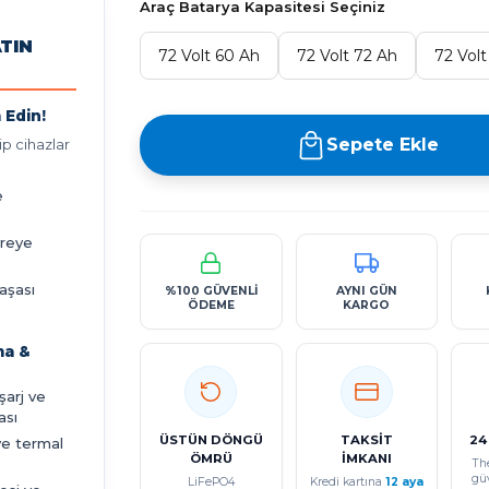
Araç Batarya Kapasitesi Seçiniz
ATIN
72 Volt 60 Ah
72 Volt 72 Ah
72 Vol
 Edin!
Sepete Ekle
p cihazlar
e
vreye
aşası
%100 GÜVENLİ
AYNI GÜN
ÖDEME
KARGO
ma &
eşarj ve
ası
ÜSTÜN DÖNGÜ
TAKSİT
24
ve termal
ÖMRÜ
İMKANI
Th
gü
LiFePO4
Kredi kartına
12 aya