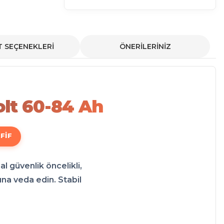
T SEÇENEKLERİ
ÖNERİLERİNİZ
 GL35000 LiFePO4 Batarya 72 Volt 60-84 Ah teknolojisi sayesinde çok daha u