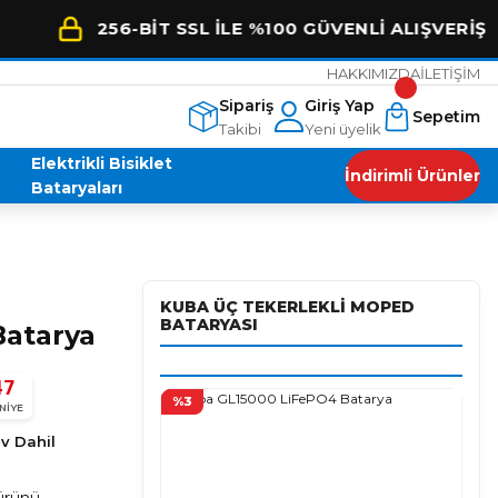
256-BİT SSL İLE %100 GÜVENLİ ALIŞVERİŞ
HAKKIMIZDA
İLETİŞİM
Sipariş
Giriş Yap
Sepetim
Takibi
Yeni üyelik
Elektrikli Bisiklet
İndirimli Ürünler
Bataryaları
KUBA ÜÇ TEKERLEKLI MOPED
BATARYASI
atarya
46
%3
Enes Malik AYYILDIZ
NIYE
E
4 ay önce
★★★★★
v Dahil
Arora s1 aracıma henüz 600 km deyken lifepo akü aldım.
bi işini
Yorum yapmak için biraz kullanmayı bekledim. Araç