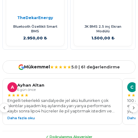
TheDekarEnergy
Bluetooth Özellikli Smart
JK BMS 2.5 inç Ekran
BMS
Modülü
2.950,00 ₺
1.500,00 ₺
Sepete Ekle
Sepete Ekle
Mükemmel
★★★★★
5.0 | 61 değerlendirme
Ayhan Altan
A
C
6 gün önce
★★★★★
★★
Engelli tekerlekli sandalyede jel akü kullunirken çok
100 a
sıkıntılar yaşadım kış aylarında yarı yarıya performans
ediyo
kaybı sonra lipo4 hücreler ile pil yaptırmak istedim ve
yapıy
bu işin ustası the dekar energy ile tanıştım 24v 100 a pil
göste
Daha fazla oku
Daha 
yaparak %50 daha fazla menzil ve tam performans ile
Kadem
çalışan bir tekerlekli sandalyeye kavuşmuş oldum. Tüm
yapab
sürelerde montaj teknik destek konusunda
✓ Doğrulanmış Alışverişler
yardımlarından dolayı çok teşekkür ederim. Güvenle