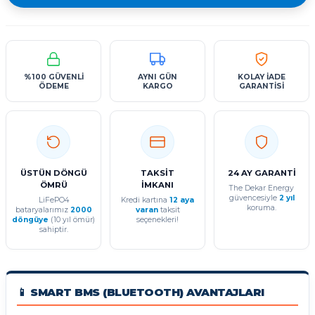
%100 GÜVENLİ
AYNI GÜN
KOLAY İADE
ÖDEME
KARGO
GARANTİSİ
ÜSTÜN DÖNGÜ
TAKSİT
24 AY GARANTİ
ÖMRÜ
İMKANI
The Dekar Energy
güvencesiyle
2 yıl
LiFePO4
Kredi kartına
12 aya
koruma.
bataryalarımız
2000
varan
taksit
döngüye
(10 yıl ömür)
seçenekleri!
sahiptir.
📱 SMART BMS (BLUETOOTH) AVANTAJLARI