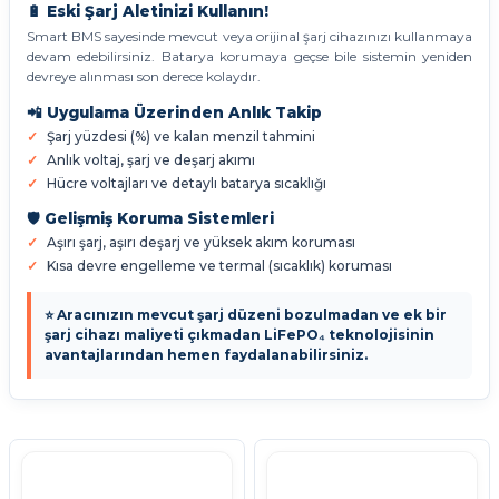
🔋 Eski Şarj Aletinizi Kullanın!
Smart BMS sayesinde mevcut veya orijinal şarj cihazınızı kullanmaya
devam edebilirsiniz. Batarya korumaya geçse bile sistemin yeniden
devreye alınması son derece kolaydır.
📲 Uygulama Üzerinden Anlık Takip
Şarj yüzdesi (%) ve kalan menzil tahmini
Anlık voltaj, şarj ve deşarj akımı
Hücre voltajları ve detaylı batarya sıcaklığı
🛡️ Gelişmiş Koruma Sistemleri
Aşırı şarj, aşırı deşarj ve yüksek akım koruması
Kısa devre engelleme ve termal (sıcaklık) koruması
⭐ Aracınızın mevcut şarj düzeni bozulmadan ve ek bir
şarj cihazı maliyeti çıkmadan LiFePO₄ teknolojisinin
avantajlarından hemen faydalanabilirsiniz.