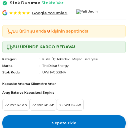
Stok Durumu:
Stokta Var
Tekerlekli Moped Bataryası
Motorsiklet Bataryaları
Tekerlekli Moped Bataryası
Motorsiklet Bataryaları
Google Yorumları
erlekli Moped Bataryası
erlekli Moped Bataryası
Bu ürün şu anda
8
kişinin sepetinde!
lekli Moped Bataryası
lekli Moped Bataryası
BU ÜRÜNDE KARGO BEDAVA!
ekli Moped Bataryası
ekli Moped Bataryası
Kategori
Kuba Üç Tekerlekli Moped Bataryası
kli Moped Bataryası
kli Moped Bataryası
Marka
TheDekarEnergy
Stok Kodu
UWHAGB3JNA
Kapasite Artarsa Kilometre Artar
Araç Batarya Kapasitesi Seçiniz
72 Volt 42 Ah
72 Volt 48 Ah
72 Volt 54 Ah
Sepete Ekle