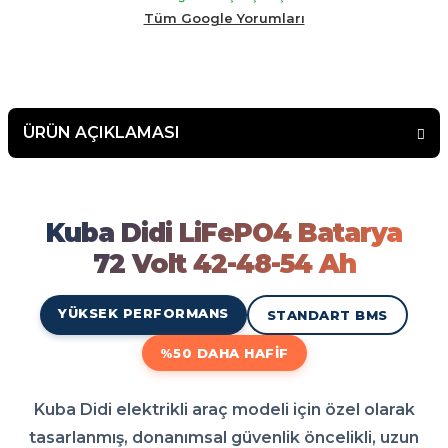
malının arkasında duran bir firma çekinmeden alış veriş
Tüm Google Yorumları
yapabilirsiniz.
ÜRÜN AÇIKLAMASI
Kuba Didi LiFePO4 Batarya 7
Kuba Didi LiFePO4 Batarya 72 Volt 42-48-54 Ah modeli elektrikli aracınız için en doğru 