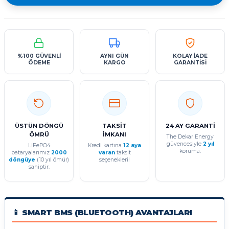
%100 GÜVENLİ
AYNI GÜN
KOLAY İADE
ÖDEME
KARGO
GARANTİSİ
ÜSTÜN DÖNGÜ
TAKSİT
24 AY GARANTİ
ÖMRÜ
İMKANI
The Dekar Energy
güvencesiyle
2 yıl
LiFePO4
Kredi kartına
12 aya
koruma.
bataryalarımız
2000
varan
taksit
döngüye
(10 yıl ömür)
seçenekleri!
sahiptir.
📱 SMART BMS (BLUETOOTH) AVANTAJLARI