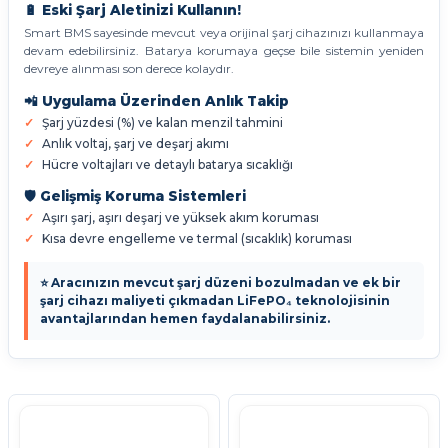
🔋 Eski Şarj Aletinizi Kullanın!
Smart BMS sayesinde mevcut veya orijinal şarj cihazınızı kullanmaya
devam edebilirsiniz. Batarya korumaya geçse bile sistemin yeniden
devreye alınması son derece kolaydır.
📲 Uygulama Üzerinden Anlık Takip
Şarj yüzdesi (%) ve kalan menzil tahmini
Anlık voltaj, şarj ve deşarj akımı
Hücre voltajları ve detaylı batarya sıcaklığı
🛡️ Gelişmiş Koruma Sistemleri
Aşırı şarj, aşırı deşarj ve yüksek akım koruması
Kısa devre engelleme ve termal (sıcaklık) koruması
⭐ Aracınızın mevcut şarj düzeni bozulmadan ve ek bir
şarj cihazı maliyeti çıkmadan LiFePO₄ teknolojisinin
avantajlarından hemen faydalanabilirsiniz.