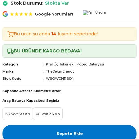
Stok Durumu:
Stokta Var
Tekerlekli Moped Bataryası
Motorsiklet Bataryaları
Tekerlekli Moped Bataryası
Motorsiklet Bataryaları
Google Yorumları
erlekli Moped Bataryası
erlekli Moped Bataryası
Bu ürün şu anda
14
kişinin sepetinde!
lekli Moped Bataryası
lekli Moped Bataryası
BU ÜRÜNDE KARGO BEDAVA!
ekli Moped Bataryası
ekli Moped Bataryası
Kategori
Kral Üç Tekerlekli Moped Bataryası
kli Moped Bataryası
kli Moped Bataryası
Marka
TheDekarEnergy
Stok Kodu
WBGWDNRBDN
Kapasite Artarsa Kilometre Artar
Araç Batarya Kapasitesi Seçiniz
60 Volt 30 Ah
60 Volt 36 Ah
Sepete Ekle