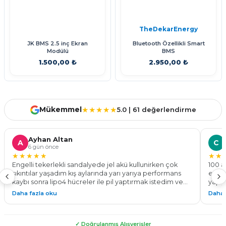
TheDekarEnergy
JK BMS 2.5 inç Ekran
Bluetooth Özellikli Smart
Modülü
BMS
1.500,00 ₺
2.950,00 ₺
Sepete Ekle
Stokta Yok
Mükemmel
★★★★★
5.0 | 61 değerlendirme
Ayhan Altan
A
C
6 gün önce
★★★★★
★★
Engelli tekerlekli sandalyede jel akü kullunirken çok
100 a
sıkıntılar yaşadım kış aylarında yarı yarıya performans
ediyo
kaybı sonra lipo4 hücreler ile pil yaptırmak istedim ve
yapıy
bu işin ustası the dekar energy ile tanıştım 24v 100 a pil
göste
Daha fazla oku
Daha 
yaparak %50 daha fazla menzil ve tam performans ile
Kadem
çalışan bir tekerlekli sandalyeye kavuşmuş oldum. Tüm
yapab
sürelerde montaj teknik destek konusunda
✓ Doğrulanmış Alışverişler
yardımlarından dolayı çok teşekkür ederim. Güvenle