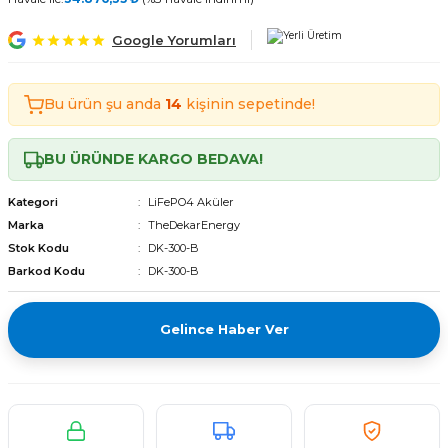
Tekerlekli Moped Bataryası
Motorsiklet Bataryaları
Tekerlekli Moped Bataryası
Motorsiklet Bataryaları
Google Yorumları
erlekli Moped Bataryası
erlekli Moped Bataryası
Bu ürün şu anda
14
kişinin sepetinde!
lekli Moped Bataryası
lekli Moped Bataryası
BU ÜRÜNDE KARGO BEDAVA!
ekli Moped Bataryası
ekli Moped Bataryası
Kategori
LiFePO4 Aküler
kli Moped Bataryası
kli Moped Bataryası
Marka
TheDekarEnergy
Stok Kodu
DK-300-B
Barkod Kodu
DK-300-B
Gelince Haber Ver