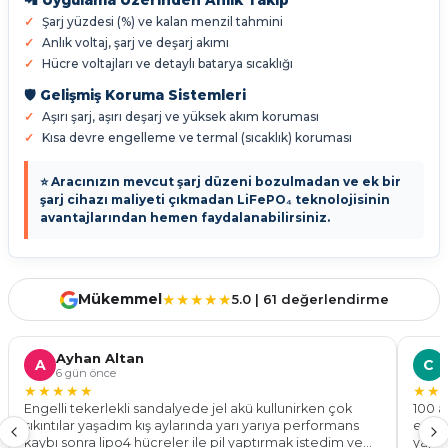
📲 Uygulama Üzerinden Anlık Takip
Şarj yüzdesi (%) ve kalan menzil tahmini
Anlık voltaj, şarj ve deşarj akımı
Hücre voltajları ve detaylı batarya sıcaklığı
🛡️ Gelişmiş Koruma Sistemleri
Aşırı şarj, aşırı deşarj ve yüksek akım koruması
Kısa devre engelleme ve termal (sıcaklık) koruması
⭐ Aracınızın mevcut şarj düzeni bozulmadan ve ek bir
şarj cihazı maliyeti çıkmadan LiFePO₄ teknolojisinin
avantajlarından hemen faydalanabilirsiniz.
Mükemmel
★★★★★
5.0 | 61 değerlendirme
Ayhan Altan
A
C
6 gün önce
★★★★★
★★
Engelli tekerlekli sandalyede jel akü kullunirken çok
100 a
sıkıntılar yaşadım kış aylarında yarı yarıya performans
ediyo
kaybı sonra lipo4 hücreler ile pil yaptırmak istedim ve
yapıy