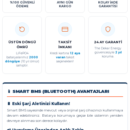
%100 GÜVENLİ
AYNI GÜN
KOLAY İADE
ÖDEME
KARGO
GARANTİSİ
ÜSTÜN DÖNGÜ
TAKSİT
24 AY GARANTİ
ÖMRÜ
İMKANI
The Dekar Energy
güvencesiyle
2 yıl
LiFePO4
Kredi kartına
12 aya
koruma.
bataryalarımız
2000
varan
taksit
döngüye
(10 yıl ömür)
seçenekleri!
sahiptir.
📱 SMART BMS (BLUETOOTH) AVANTAJLARI
🔋 Eski Şarj Aletinizi Kullanın!
Smart BMS sayesinde mevcut veya orijinal şarj cihazınızı kullanmaya
devam edebilirsiniz. Batarya korumaya geçse bile sistemin yeniden
devreye alınması son derece kolaydır.