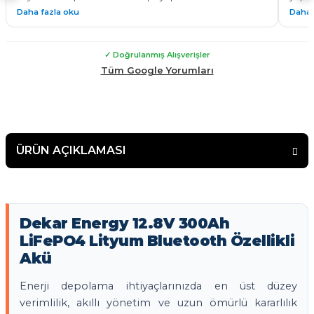
bu işin ustası the dekar energy ile tanıştım 24v 100 a pil
göste
Daha fazla oku
Daha 
yaparak %50 daha fazla menzil ve tam performans ile
Kadem
çalışan bir tekerlekli sandalyeye kavuşmuş oldum. Tüm
yapab
sürelerde montaj teknik destek konusunda
✓ Doğrulanmış Alışverişler
yardımlarından dolayı çok teşekkür ederim. Güvenle
malının arkasında duran bir firma çekinmeden alış veriş
Tüm Google Yorumları
yapabilirsiniz.
ÜRÜN AÇIKLAMASI
Dekar Energy 12.8V 300Ah
LiFePO4 Lityum Bluetooth Özellikli
Akü
Enerji depolama ihtiyaçlarınızda en üst düzey
verimlilik, akıllı yönetim ve uzun ömürlü kararlılık