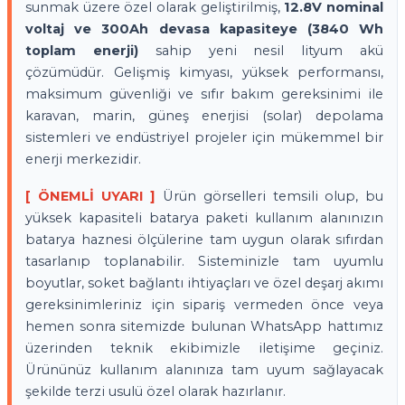
sunmak üzere özel olarak geliştirilmiş,
12.8V nominal
voltaj ve 300Ah devasa kapasiteye (3840 Wh
toplam enerji)
sahip yeni nesil lityum akü
çözümüdür. Gelişmiş kimyası, yüksek performansı,
maksimum güvenliği ve sıfır bakım gereksinimi ile
karavan, marin, güneş enerjisi (solar) depolama
sistemleri ve endüstriyel projeler için mükemmel bir
enerji merkezidir.
[ ÖNEMLİ UYARI ]
Ürün görselleri temsili olup, bu
yüksek kapasiteli batarya paketi kullanım alanınızın
batarya haznesi ölçülerine tam uygun olarak sıfırdan
tasarlanıp toplanabilir. Sisteminizle tam uyumlu
boyutlar, soket bağlantı ihtiyaçları ve özel deşarj akımı
gereksinimleriniz için sipariş vermeden önce veya
hemen sonra sitemizde bulunan WhatsApp hattımız
üzerinden teknik ekibimizle iletişime geçiniz.
Ürününüz kullanım alanınıza tam uyum sağlayacak
şekilde terzi usulü özel olarak hazırlanır.