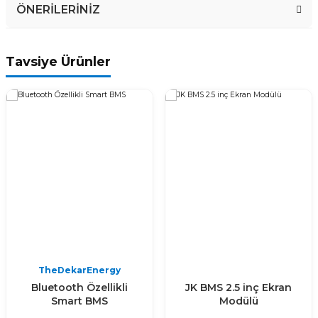
ÖNERİLERİNİZ
Soru Sor
Bu ürünün fiyat bilgisi, resim, ürün açıklamalarında ve diğer
Tavsiye Ürünler
konularda yetersiz gördüğünüz noktaları öneri formunu kullanarak
tarafımıza iletebilirsiniz.
Görüş ve önerileriniz için teşekkür ederiz.
Ürün resmi kalitesiz, bozuk veya görüntülenemiyor.
Ürün açıklamasında eksik bilgiler bulunuyor.
Ürün bilgilerinde hatalar bulunuyor.
Ürün fiyatı diğer sitelerden daha pahalı.
Bu ürüne benzer farklı alternatifler olmalı.
TheDekarEnergy
Bluetooth Özellikli
JK BMS 2.5 inç Ekran
Gönder
Smart BMS
Modülü