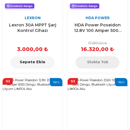
Ücretsiz Kargo
Ücretsiz Kargo
LEXRON
HDA POWER
Lexron 30A MPPT Şarj
HDA Power Poseidon
Kontrol Cihazı
12.8V 100 Amper 5000
Döngü, Bluetooth
Lityum LifePO4 Akü
17.187,00 ₺
3.000,00 ₺
16.320,00 ₺
Sepete Ekle
Stokta Yok
%1
%1
Yeni
Yeni