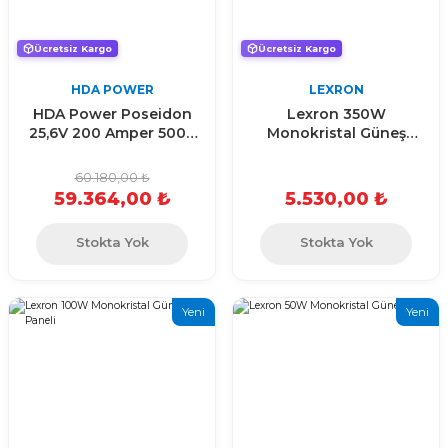
Ücretsiz Kargo
Ücretsiz Kargo
HDA POWER
LEXRON
HDA Power Poseidon
Lexron 350W
25,6V 200 Amper 5000
Monokristal Güneş
Döngü, Bluetooth
Paneli
Lityum LifePO4 Akü
60.180,00 ₺
59.364,00 ₺
5.530,00 ₺
Stokta Yok
Stokta Yok
Yeni
Yeni