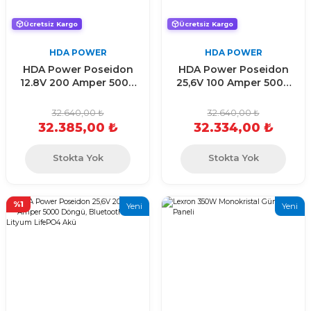
Ücretsiz Kargo
Ücretsiz Kargo
HDA POWER
HDA POWER
HDA Power Poseidon
HDA Power Poseidon
12.8V 200 Amper 5000
25,6V 100 Amper 5000
Döngü. Bluetooth
Döngü, Bluetooth
Lityum LifePO4 Akü
Lityum LifePO4 Akü
32.640,00 ₺
32.640,00 ₺
32.385,00 ₺
32.334,00 ₺
Stokta Yok
Stokta Yok
%1
Yeni
Yeni