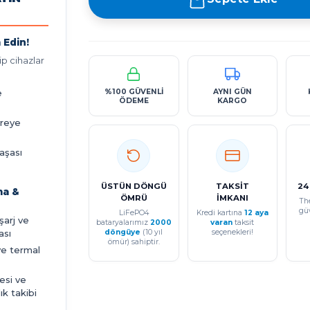
 Edin!
p cihazlar
e
%100 GÜVENLİ
AYNI GÜN
ÖDEME
KARGO
vreye
aşası
ÜSTÜN DÖNGÜ
TAKSİT
24
ma &
ÖMRÜ
İMKANI
Th
gü
LiFePO4
Kredi kartına
12 aya
eşarj ve
bataryalarımız
2000
varan
taksit
ası
döngüye
(10 yıl
seçenekleri!
ömür) sahiptir.
ve termal
esi ve
ık takibi