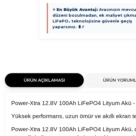
⭐
En Büyük Avantaj:
Aracınızın mevcut
düzeni bozulmadan, ek maliyet çıkm
LiFePO₄ teknolojisine güvenle geçiş
yaparsınız. 🔋⚡
ÜRÜN AÇIKLAMASI
ÜRÜN YORUML
Power-Xtra 12.8V 100Ah LiFePO4 Lityum Akü - 
Yüksek performans, uzun ömür ve akıllı ekran tek
Power-Xtra 12.8V 100Ah LiFePO4 Lityum Akü, day