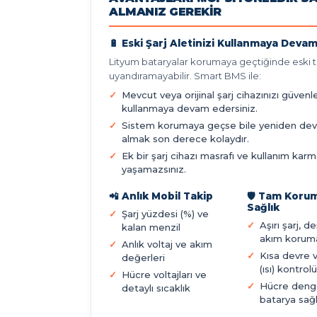
ALMANIZ GEREKIR
🔋 Eski Şarj Aletinizi Kullanmaya Devam
Lityum bataryalar korumaya geçtiğinde eski ti
uyandıramayabilir. Smart BMS ile:
Mevcut veya orijinal şarj cihazınızı güvenl
kullanmaya devam edersiniz.
Sistem korumaya geçse bile yeniden de
almak son derece kolaydır.
Ek bir şarj cihazı masrafı ve kullanım karm
yaşamazsınız.
📲 Anlık Mobil Takip
🛡️ Tam Koru
Sağlık
Şarj yüzdesi (%) ve
Aşırı şarj, d
kalan menzil
akım korum
Anlık voltaj ve akım
Kısa devre 
değerleri
(ısı) kontrolü
Hücre voltajları ve
Hücre deng
detaylı sıcaklık
batarya sağl