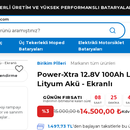
TİM VE YÜKSEK PERFORMANSLI BATARYALAR
.com
aç
Üç Tekerlekli Moped
Elektrikli Motorsiklet
Bataryaları
Bataryaları
Birikim Pİlleri
Markanın tüm ürünleri
Power-Xtra 12.8V 100Ah 
rlendirme
Lityum Akü - Ekranlı
Erdal Aydemir
E
08
25
:
:
GÜNÜN FIRSATI
bir ay önce
İndirimin bitmesine kalan süre:
★★★★★
SAAT
DAKIKA
SA
kişi rampayı
Ustam sizden aldığımız akü için çok teşekkür ederim
14.500,00
₺
%3
15.000,00
₺
Kdv
yor ve sanırım
mükemmel bir performans oldu ellerine sağlık sizin gi
aşlar
severek yapan kişiler varken bu memleketin sırtı yer
gelmez iyiki varsınız aldığınız para helallik hoş olsun
Daha fazla oku
1.497,73 TL
'den başlayan taksitlerle bu
r şekilde
tavsiye ederim...