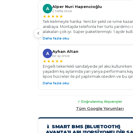
yardımcı oldular . Batarya için işin Ehl-i Dekar En
Alper Nuri Hapencioğlu
Teşekkür ederim.. Başarılar diliyorum.
A
2 hafta önce
★★★★★
Tek kelimeyle harika. Yeni bir şekil ve ivme kaz
arabaya. Montajda telefonla her türlü yardımcı ol
alakaları çok iyi. Süper paketlenmişti. 1 aydır ku
aracın km' de artış oldu 106 km yaptım daha %20 
Daha fazla oku
aracın hızlanması, gidişi, ışıkta kalkışı değişti, ra
performansı çok iyi. Herkese tavsiye ederim. Al
Ayhan Altan
aracınızdaki değişimi göreceksiniz. Teşekkürle
A
bir ay önce
Energy...
★★★★★
Engelli tekerlekli sandalyede jel akü kullunirken 
yaşadım kış aylarında yarı yarıya performans ka
lipo4 hücreler ile pil yaptırmak istedim ve bu işi
dekar energy ile tanıştım 24v 100 a pil yaparak
Daha fazla oku
fazla menzil ve tam performans ile çalışan bir te
sandalyeye kavuşmuş oldum Tüm sürelerde mon
destek konusunda yardımlarından dolayı çok t
ederim Güvenle malının arkasında duran bir fir
✓ Doğrulanmış Alışverişler
çekinmeden alış veriş yapabilirsiniz
Tüm Google Yorumları
📱 SMART BMS (BLUETOOTH)
AVANTAJLARI !!!OPSIYONELDIR S