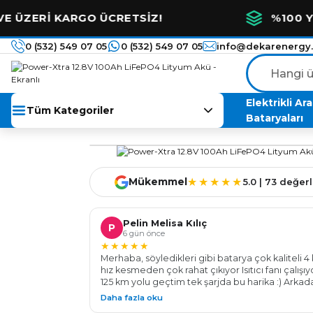
KARGO ÜCRETSİZ!
%100 YERLİ ÜRE
0 (532) 549 07 05
0 (532) 549 07 05
info@dekarenergy
Elektrikli Ar
Tüm Kategoriler
Bataryaları
★★★★★
Mükemmel
5.0 | 73 değe
Pelin Melisa Kılıç
P
6 gün önce
★★★★★
Merhaba, söyledikleri gibi batarya çok kaliteli 4 
hız kesmeden çok rahat çıkıyor Isıtıcı fanı çalışı
125 km yolu geçtim tek şarjda bu harika :) Arkad
gözünüz kapalı bu firmaya güvenerek aracınızı
Daha fazla oku
bırakabilirsiniz her konu da sorulara açıklayıcı bi