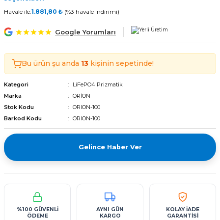
Tekerlekli Moped Bataryası
Motorsiklet Bataryaları
Tekerlekli Moped Bataryası
Motorsiklet Bataryaları
Havale ile:
1.881,80 ₺
(%3 havale indirimi)
Google Yorumları
erlekli Moped Bataryası
erlekli Moped Bataryası
lekli Moped Bataryası
lekli Moped Bataryası
Bu ürün şu anda
13
kişinin sepetinde!
ekli Moped Bataryası
ekli Moped Bataryası
Kategori
LiFePO4 Prizmatik
Marka
ORİON
Stok Kodu
ORION-100
kli Moped Bataryası
kli Moped Bataryası
Barkod Kodu
ORION-100
Gelince Haber Ver
%100 GÜVENLİ
AYNI GÜN
KOLAY İADE
ÖDEME
KARGO
GARANTİSİ