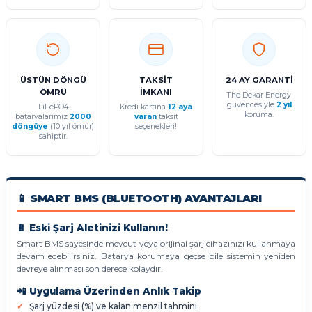
ÜSTÜN DÖNGÜ
TAKSİT
24 AY GARANTİ
ÖMRÜ
İMKANI
The Dekar Energy
güvencesiyle
2 yıl
LiFePO4
Kredi kartına
12 aya
koruma.
bataryalarımız
2000
varan
taksit
döngüye
(10 yıl ömür)
seçenekleri!
sahiptir.
📱 SMART BMS (BLUETOOTH) AVANTAJLARI
🔋 Eski Şarj Aletinizi Kullanın!
Smart BMS sayesinde mevcut veya orijinal şarj cihazınızı kullanmaya
devam edebilirsiniz. Batarya korumaya geçse bile sistemin yeniden
devreye alınması son derece kolaydır.
📲 Uygulama Üzerinden Anlık Takip
Şarj yüzdesi (%) ve kalan menzil tahmini