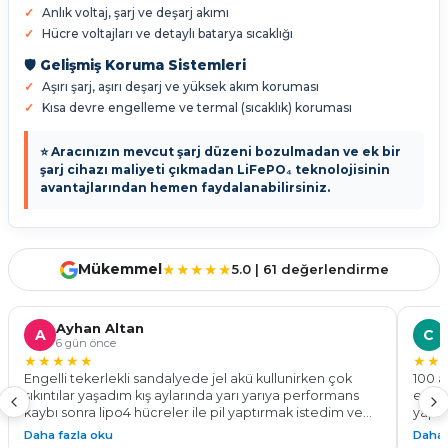
Anlık voltaj, şarj ve deşarj akımı
Hücre voltajları ve detaylı batarya sıcaklığı
🛡️ Gelişmiş Koruma Sistemleri
Aşırı şarj, aşırı deşarj ve yüksek akım koruması
Kısa devre engelleme ve termal (sıcaklık) koruması
⭐ Aracınızın mevcut şarj düzeni bozulmadan ve ek bir
şarj cihazı maliyeti çıkmadan LiFePO₄ teknolojisinin
avantajlarından hemen faydalanabilirsiniz.
Mükemmel
★★★★★
5.0 | 61 değerlendirme
Ayhan Altan
A
C
6 gün önce
★★★★★
★★
Engelli tekerlekli sandalyede jel akü kullunirken çok
100 a
sıkıntılar yaşadım kış aylarında yarı yarıya performans
ediyo
kaybı sonra lipo4 hücreler ile pil yaptırmak istedim ve
yapıy
bu işin ustası the dekar energy ile tanıştım 24v 100 a pil
göste
Daha fazla oku
Daha 
yaparak %50 daha fazla menzil ve tam performans ile
Kadem