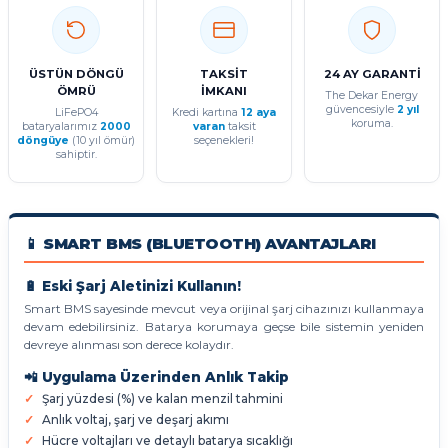
ÜSTÜN DÖNGÜ
TAKSİT
24 AY GARANTİ
ÖMRÜ
İMKANI
The Dekar Energy
güvencesiyle
2 yıl
LiFePO4
Kredi kartına
12 aya
koruma.
bataryalarımız
2000
varan
taksit
döngüye
(10 yıl ömür)
seçenekleri!
sahiptir.
📱 SMART BMS (BLUETOOTH) AVANTAJLARI
🔋 Eski Şarj Aletinizi Kullanın!
Smart BMS sayesinde mevcut veya orijinal şarj cihazınızı kullanmaya
devam edebilirsiniz. Batarya korumaya geçse bile sistemin yeniden
devreye alınması son derece kolaydır.
📲 Uygulama Üzerinden Anlık Takip
Şarj yüzdesi (%) ve kalan menzil tahmini
Anlık voltaj, şarj ve deşarj akımı
Hücre voltajları ve detaylı batarya sıcaklığı