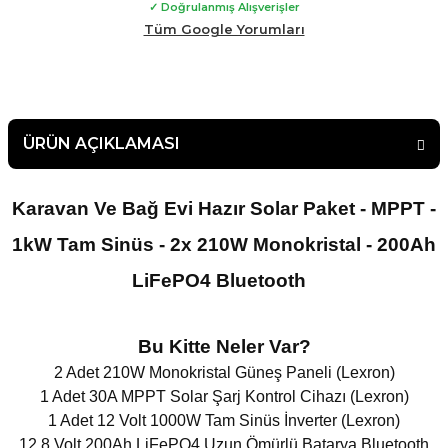
✓ Doğrulanmış Alışverişler
yardımlarından dolayı çok teşekkür ederim. Güvenle
malının arkasında duran bir firma çekinmeden alış veriş
Tüm Google Yorumları
yapabilirsiniz.
ÜRÜN AÇIKLAMASI
Karavan Ve Bağ Evi Hazır Solar Paket - MPPT -
1kW Tam Sinüs - 2x 210W Monokristal - 200Ah
LiFePO4 B
luetooth
Bu Kitte Neler Var?
2 Adet 210W Monokristal Güneş Paneli (Lexron)
1 Adet 30A MPPT Solar Şarj Kontrol Cihazı (Lexron)
1 Adet 12 Volt 1000W Tam Sinüs İnverter (Lexron)
12.8 Volt 200Ah LiFePO4 Uzun Ömürlü Batarya Bluetooth