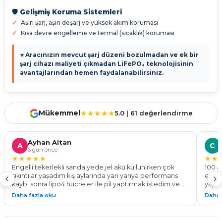
🛡️ Gelişmiş Koruma Sistemleri
Aşırı şarj, aşırı deşarj ve yüksek akım koruması
Kısa devre engelleme ve termal (sıcaklık) koruması
⭐ Aracınızın mevcut şarj düzeni bozulmadan ve ek bir
şarj cihazı maliyeti çıkmadan LiFePO₄ teknolojisinin
avantajlarından hemen faydalanabilirsiniz.
Mükemmel
★★★★★
5.0 | 61 değerlendirme
Ayhan Altan
A
C
6 gün önce
★★★★★
★★
Engelli tekerlekli sandalyede jel akü kullunirken çok
100 a
sıkıntılar yaşadım kış aylarında yarı yarıya performans
ediyo
kaybı sonra lipo4 hücreler ile pil yaptırmak istedim ve
yapıy
bu işin ustası the dekar energy ile tanıştım 24v 100 a pil
göste
Daha fazla oku
Daha 
yaparak %50 daha fazla menzil ve tam performans ile
Kadem
çalışan bir tekerlekli sandalyeye kavuşmuş oldum. Tüm
yapab
sürelerde montaj teknik destek konusunda