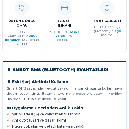
ÜSTÜN DÖNGÜ
TAKSİT
24 AY GARANTİ
ÖMRÜ
İMKANI
The Dekar Energy
güvencesiyle
2 yıl
LiFePO4
Kredi kartına
12 aya
koruma.
bataryalarımız
2000
varan
taksit
döngüye
(10 yıl ömür)
seçenekleri!
sahiptir.
📱 SMART BMS (BLUETOOTH) AVANTAJLARI
🔋 Eski Şarj Aletinizi Kullanın!
Smart BMS sayesinde mevcut veya orijinal şarj cihazınızı kullanmaya
devam edebilirsiniz. Batarya korumaya geçse bile sistemin yeniden
devreye alınması son derece kolaydır.
📲 Uygulama Üzerinden Anlık Takip
Şarj yüzdesi (%) ve kalan menzil tahmini
Anlık voltaj, şarj ve deşarj akımı
Hücre voltajları ve detaylı batarya sıcaklığı