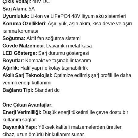
Çıkış Voltajı:
48V DC
Şarj Akımı:
5A
Uyumluluk:
Li-Ion ve LiFePO4 48V lityum akü sistemleri
Koruma Özellikleri:
Aşırı yük, aşırı akım, kısa devre ve aşırı
ısınma koruması
Soğutma:
Aktif fan soğutma sistemi
Gövde Malzemesi:
Dayanıklı metal kasa
LED Gösterge:
Şarj durumu göstergesi
Boyutlar:
Kompakt ve taşınabilir tasarım
Ağırlık:
Hafif yapı ile kolay taşınabilirlik
Akıllı Şarj Teknolojisi:
Optimize edilmiş şarj profili ile daha
verimli enerji kullanımı
Bağlantı Tipi:
Standart dc
Öne Çıkan Avantajlar:
Enerji Verimliliği:
Düşük enerji tüketimi ile çevre dostu bir
kullanım sağlar.
Dayanıklı Yapı:
Yüksek kaliteli malzemelerden üretilen
cihaz, uzun ömürlü bir kullanım sunar.