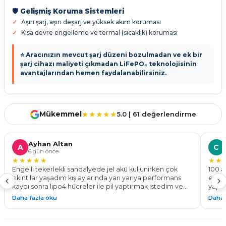
🛡️ Gelişmiş Koruma Sistemleri
Aşırı şarj, aşırı deşarj ve yüksek akım koruması
Kısa devre engelleme ve termal (sıcaklık) koruması
⭐ Aracınızın mevcut şarj düzeni bozulmadan ve ek bir
şarj cihazı maliyeti çıkmadan LiFePO₄ teknolojisinin
avantajlarından hemen faydalanabilirsiniz.
Mükemmel
★★★★★
5.0 | 61 değerlendirme
Ayhan Altan
A
C
6 gün önce
★★★★★
★★
Engelli tekerlekli sandalyede jel akü kullunirken çok
100 a
sıkıntılar yaşadım kış aylarında yarı yarıya performans
ediyo
kaybı sonra lipo4 hücreler ile pil yaptırmak istedim ve
yapıy
bu işin ustası the dekar energy ile tanıştım 24v 100 a pil
göste
Daha fazla oku
Daha 
yaparak %50 daha fazla menzil ve tam performans ile
Kadem
çalışan bir tekerlekli sandalyeye kavuşmuş oldum. Tüm
yapab
sürelerde montaj teknik destek konusunda