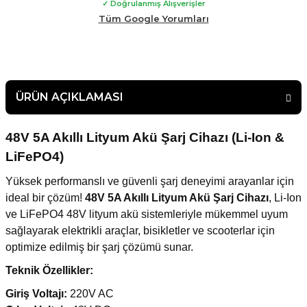
✓ Doğrulanmış Alışverişler
yardımlarından dolayı çok teşekkür ederim. Güvenle
malının arkasında duran bir firma çekinmeden alış veriş
Tüm Google Yorumları
yapabilirsiniz.
ÜRÜN AÇIKLAMASI
48V 5A Akıllı Lityum Akü Şarj Cihazı (Li-Ion &
LiFePO4)
Yüksek performanslı ve güvenli şarj deneyimi arayanlar için
ideal bir çözüm!
48V 5A Akıllı Lityum Akü Şarj Cihazı
, Li-Ion
ve LiFePO4 48V lityum akü sistemleriyle mükemmel uyum
sağlayarak elektrikli araçlar, bisikletler ve scooterlar için
optimize edilmiş bir şarj çözümü sunar.
Teknik Özellikler:
Giriş Voltajı:
220V AC