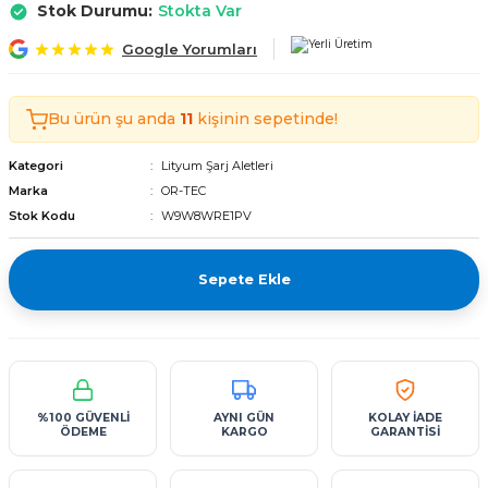
Stok Durumu:
Stokta Var
Tekerlekli Moped Bataryası
Motorsiklet Bataryaları
Tekerlekli Moped Bataryası
Motorsiklet Bataryaları
Google Yorumları
erlekli Moped Bataryası
erlekli Moped Bataryası
Bu ürün şu anda
11
kişinin sepetinde!
lekli Moped Bataryası
lekli Moped Bataryası
Kategori
Lityum Şarj Aletleri
ekli Moped Bataryası
ekli Moped Bataryası
Marka
OR-TEC
Stok Kodu
W9W8WRE1PV
kli Moped Bataryası
kli Moped Bataryası
Sepete Ekle
%100 GÜVENLİ
AYNI GÜN
KOLAY İADE
ÖDEME
KARGO
GARANTİSİ