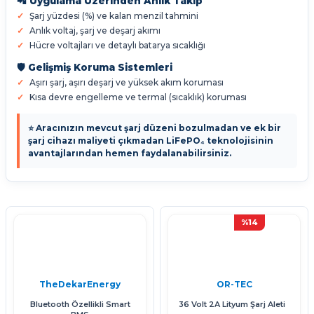
📲 Uygulama Üzerinden Anlık Takip
Şarj yüzdesi (%) ve kalan menzil tahmini
Anlık voltaj, şarj ve deşarj akımı
Hücre voltajları ve detaylı batarya sıcaklığı
🛡️ Gelişmiş Koruma Sistemleri
Aşırı şarj, aşırı deşarj ve yüksek akım koruması
Kısa devre engelleme ve termal (sıcaklık) koruması
⭐ Aracınızın mevcut şarj düzeni bozulmadan ve ek bir
şarj cihazı maliyeti çıkmadan LiFePO₄ teknolojisinin
avantajlarından hemen faydalanabilirsiniz.
%14
TheDekarEnergy
OR-TEC
Bluetooth Özellikli Smart
36 Volt 2A Lityum Şarj Aleti