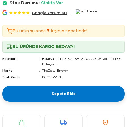
Stok Durumu:
Stokta Var
Tekerlekli Moped Bataryası
Motorsiklet Bataryaları
Tekerlekli Moped Bataryası
Motorsiklet Bataryaları
Google Yorumları
erlekli Moped Bataryası
erlekli Moped Bataryası
Bu ürün şu anda
7
kişinin sepetinde!
lekli Moped Bataryası
lekli Moped Bataryası
BU ÜRÜNDE KARGO BEDAVA!
ekli Moped Bataryası
ekli Moped Bataryası
Kategori
Bataryalar
,
LİFEPO4 BATARYALAR
,
36 Volt LiFePO4
kli Moped Bataryası
kli Moped Bataryası
Bataryalar
Marka
TheDekarEnergy
Stok Kodu
D6D8JJW5DD
Sepete Ekle