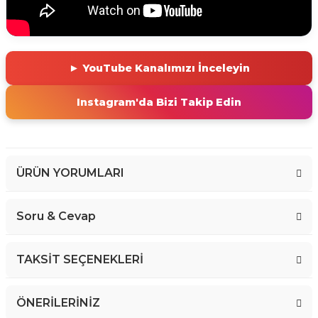
► YouTube Kanalımızı İnceleyin
Instagram'da Bizi Takip Edin
ÜRÜN YORUMLARI
Soru & Cevap
Bu ürüne ilk yorumu siz yapın!
TAKSİT SEÇENEKLERİ
Yorum Yaz
ÖNERİLERİNİZ