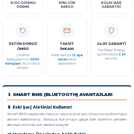
%100 GÜVENLİ
AYNI GÜN
KOLAY İADE
ÖDEME
KARGO
GARANTİSİ
ÜSTÜN DÖNGÜ
TAKSİT
24 AY GARANTİ
ÖMRÜ
İMKANI
The Dekar Energy
güvencesiyle
2 yıl
LiFePO4
Kredi kartına
12 aya
koruma.
bataryalarımız
2000
varan
taksit
döngüye
(10 yıl ömür)
seçenekleri!
sahiptir.
📱 SMART BMS (BLUETOOTH) AVANTAJLARI
🔋 Eski Şarj Aletinizi Kullanın!
Smart BMS sayesinde mevcut veya orijinal şarj cihazınızı kullanmaya
devam edebilirsiniz. Batarya korumaya geçse bile sistemin yeniden
devreye alınması son derece kolaydır.