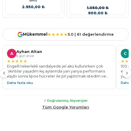
BMS
2.950,00 ₺
1.050,00 ₺
900,00 ₺
Stokta Yok
Stokta Yok
Mükemmel
★★★★★
5.0 | 61 değerlendirme
Ayhan Altan
A
C
6 gün önce
★★★★★
★★
Engelli tekerlekli sandalyede jel akü kullunirken çok
100 a
sıkıntılar yaşadım kış aylarında yarı yarıya performans
ediyo
kaybı sonra lipo4 hücreler ile pil yaptırmak istedim ve
yapıy
bu işin ustası the dekar energy ile tanıştım 24v 100 a pil
göste
Daha fazla oku
Daha 
yaparak %50 daha fazla menzil ve tam performans ile
Kadem
çalışan bir tekerlekli sandalyeye kavuşmuş oldum. Tüm
yapab
sürelerde montaj teknik destek konusunda
✓ Doğrulanmış Alışverişler
yardımlarından dolayı çok teşekkür ederim. Güvenle
malının arkasında duran bir firma çekinmeden alış veriş
Tüm Google Yorumları
yapabilirsiniz.