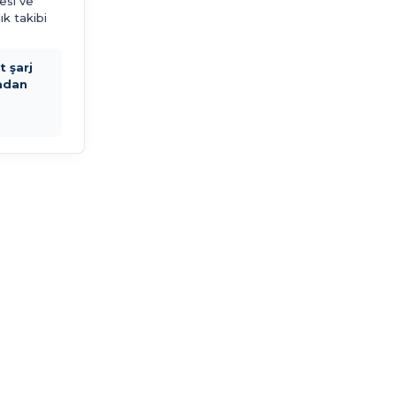
esi ve
ık takibi
 şarj
adan