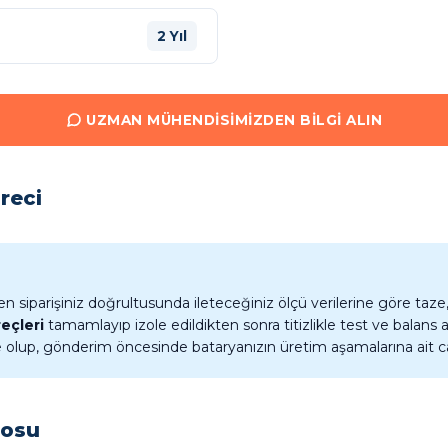
2 Yıl
UZMAN MÜHENDISIMIZDEN BILGI ALIN
reci
siparişiniz doğrultusunda ileteceğiniz ölçü verilerine göre taze, s
eçleri
tamamlayıp izole edildikten sonra titizlikle test ve balans a
lup, gönderim öncesinde bataryanızın üretim aşamalarına ait canlı t
eosu