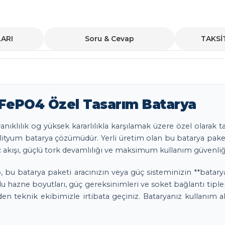
ARI
Soru & Cevap
TAKSİ
 LiFePO4 Özel Tasarım Batarya
ayanıklılık og yüksek kararlılıkla karşılamak üzere özel olarak 
 lityum batarya çözümüdür. Yerli üretim olan bu batarya paket
güç akışı, güçlü tork devamlılığı ve maksimum kullanım güvenliğ
, bu batarya paketi aracınızın veya güç sisteminizin **batary
lu hazne boyutları, güç gereksinimleri ve soket bağlantı tip
n teknik ekibimizle irtibata geçiniz. Bataryanız kullanım a