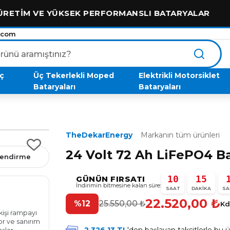
E YÜKSEK PERFORMANSLI BATARYALAR
.com
aç
Üç Tekerlekli Moped
Elektrikli Motorsiklet
Bataryaları
Bataryaları
TheDekarEnergy
Markanın tüm ürünleri
24 Volt 72 Ah LiFePO4 B
rlendirme
10
15
:
:
GÜNÜN FIRSATI
İndirimin bitmesine kalan süre:
Erdal Aydemir
SAAT
DAKIKA
SA
E
bir ay önce
22.520,00
₺
%12
25.550,00
₺
★★★★★
Kd
kişi rampayı
Ustam sizden aldığımız akü için çok teşekkür ederim
yor ve sanırım
mükemmel bir performans oldu ellerine sağlık sizin gi