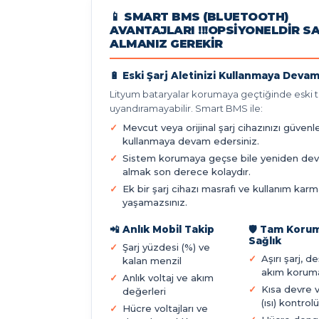
📱 SMART BMS (BLUETOOTH)
AVANTAJLARI !!!OPSIYONELDIR S
ALMANIZ GEREKIR
🔋 Eski Şarj Aletinizi Kullanmaya Devam
Lityum bataryalar korumaya geçtiğinde eski ti
uyandıramayabilir. Smart BMS ile:
Mevcut veya orijinal şarj cihazınızı güvenl
kullanmaya devam edersiniz.
Sistem korumaya geçse bile yeniden de
almak son derece kolaydır.
Ek bir şarj cihazı masrafı ve kullanım karm
yaşamazsınız.
📲 Anlık Mobil Takip
🛡️ Tam Koru
Sağlık
Şarj yüzdesi (%) ve
Aşırı şarj, d
kalan menzil
akım korum
Anlık voltaj ve akım
Kısa devre 
değerleri
(ısı) kontrolü
Hücre voltajları ve