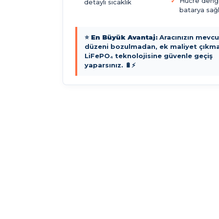
Hücre deng
detaylı sıcaklık
batarya sağl
⭐
En Büyük Avantaj:
Aracınızın mevcut
düzeni bozulmadan, ek maliyet çıkm
LiFePO₄ teknolojisine güvenle geçiş
yaparsınız. 🔋⚡