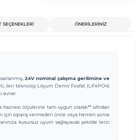
T SEÇENEKLERİ
ÖNERİLERİNİZ
tasarlanmış,
24V nominal çalışma gerilimine ve
i, ileri teknoloji Lityum Demir Fosfat (LiFePO4)
i sunar.
a haznesi ölçülerine tam uygun olarak** sıfırdan
leri için sipariş vermeden önce veya hemen sonra
lanınıza kusursuz uyum sağlayacak şekilde terzi