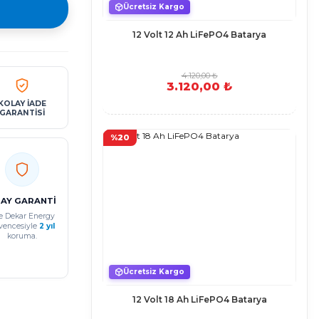
Ücretsiz Kargo
12 Volt 12 Ah LiFePO4 Batarya
4.120,00 ₺
3.120,00 ₺
KOLAY İADE
GARANTİSİ
%20
 AY GARANTİ
e Dekar Energy
vencesiyle
2 yıl
koruma.
Ücretsiz Kargo
12 Volt 18 Ah LiFePO4 Batarya