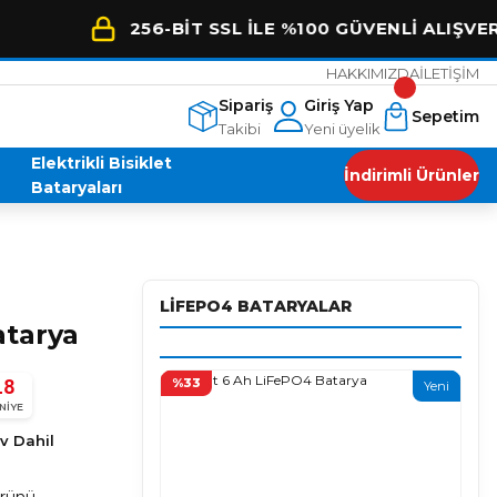
256-BİT SSL İLE %100 GÜVENLİ ALIŞVERİŞ
HAKKIMIZDA
İLETİŞİM
Sipariş
Giriş Yap
Sepetim
Takibi
Yeni üyelik
Elektrikli Bisiklet
İndirimli Ürünler
Bataryaları
LİFEPO4 BATARYALAR
atarya
16
%33
Yeni
Enes Malik AYYILDIZ
NIYE
E
4 ay önce
★★★★★
v Dahil
Arora s1 aracıma henüz 600 km deyken lifepo akü aldım.
bi işini
Yorum yapmak için biraz kullanmayı bekledim. Araç