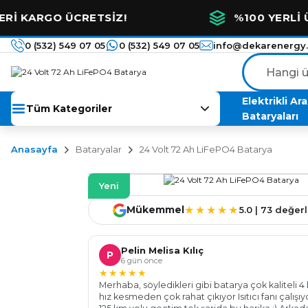
 ÜCRETSİZ!
%100 YERLİ ÜRETİM V
0 (532) 549 07 05
0 (532) 549 07 05
info@dekarenergy
Elektrikli Ar
Tüm Kategoriler
Bataryaları
Anasayfa
Bataryalar
24 Volt 72 Ah LiFePO4 Batarya
Yeni
★★★★★
Mükemmel
5.0 | 73 değe
Pelin Melisa Kılıç
P
6 gün önce
★★★★★
Merhaba, söyledikleri gibi batarya çok kaliteli 4 
hız kesmeden çok rahat çıkıyor Isıtıcı fanı çalışı