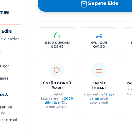
Sepete Ekle
ATIN
 Edin!
p cihazlar
%100 GÜVENLİ
AYNI GÜN
ÖDEME
KARGO
e
vreye
aşası
ÜSTÜN DÖNGÜ
TAKSİT
24
ÖMRÜ
İMKANI
Th
gü
ma &
LiFePO4
Kredi kartına
12 aya
bataryalarımız
2000
varan
taksit
döngüye
(10 yıl
seçenekleri!
eşarj ve
ömür) sahiptir.
ası
ve termal