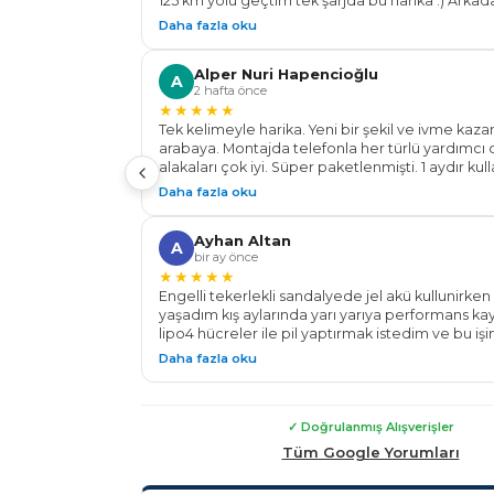
125 km yolu geçtim tek şarjda bu harika :) Arkad
gözünüz kapalı bu firmaya güvenerek aracınızı
Daha fazla oku
bırakabilirsiniz her konu da sorulara açıklayıcı bi
yardımcı oldular . Batarya için işin Ehl-i Dekar En
Alper Nuri Hapencioğlu
Teşekkür ederim.. Başarılar diliyorum.
A
2 hafta önce
★★★★★
Tek kelimeyle harika. Yeni bir şekil ve ivme kaz
arabaya. Montajda telefonla her türlü yardımcı ol
alakaları çok iyi. Süper paketlenmişti. 1 aydır ku
aracın km' de artış oldu 106 km yaptım daha %20 
Daha fazla oku
aracın hızlanması, gidişi, ışıkta kalkışı değişti, ra
performansı çok iyi. Herkese tavsiye ederim. Al
Ayhan Altan
aracınızdaki değişimi göreceksiniz. Teşekkürle
A
bir ay önce
Energy...
★★★★★
Engelli tekerlekli sandalyede jel akü kullunirken 
yaşadım kış aylarında yarı yarıya performans ka
lipo4 hücreler ile pil yaptırmak istedim ve bu işi
dekar energy ile tanıştım 24v 100 a pil yaparak
Daha fazla oku
fazla menzil ve tam performans ile çalışan bir te
sandalyeye kavuşmuş oldum Tüm sürelerde mon
destek konusunda yardımlarından dolayı çok t
ederim Güvenle malının arkasında duran bir fir
✓ Doğrulanmış Alışverişler
çekinmeden alış veriş yapabilirsiniz
Tüm Google Yorumları