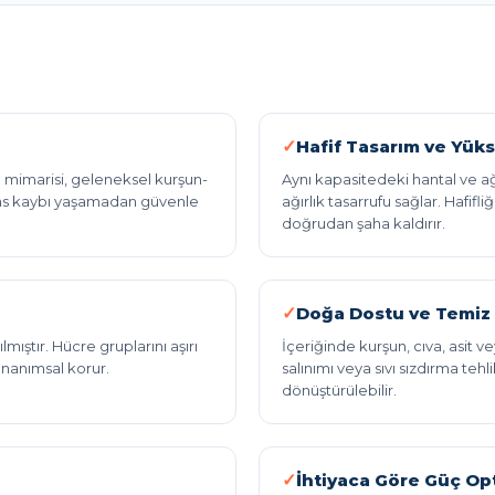
Hafif Tasarım ve Yüks
e mimarisi, geleneksel kurşun-
Aynı kapasitedeki hantal ve ağ
mans kaybı yaşamadan güvenle
ağırlık tasarrufu sağlar. Hafifl
doğrudan şaha kaldırır.
Doğa Dostu ve Temiz
mıştır. Hücre gruplarını aşırı
İçeriğinde kurşun, cıva, asit 
donanımsal korur.
salınımı veya sıvı sızdırma tehl
dönüştürülebilir.
İhtiyaca Göre Güç Op