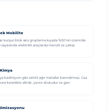
ek Mobilite
ır kurşun blok akü gruplarına kıyasla %50'nin üzerinde
iği sayesinde elektrikli araçlarda menzili ve çekişi
 Kimya
veya kadmiyum gibi zehirli ağır metaller barındırmaz. Gaz
ikesi kesinlikle sıfırdır, çevre dostudur ve geri
timizasyonu